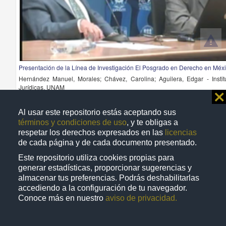
Presentación de la Línea de Investigación El Posgrado en Derecho en Méx
Hernández Manuel, Morales; Chávez, Carolina; Aguilera, Edgar - Instit
Jurídicas, UNAM
⨯
2011-09-19
Ciencias Sociales y Económicas
Al usar este repositorio estás aceptando sus
La titularidad de los
derechos
patrimoniales de esta obra pertenece a la Universidad Nacional
términos y condiciones de uso
, y te obligas a
respetar los derechos expresados en las
licencias
de cada página y de cada documento presentado.
Este repositorio utiliza cookies propias para
Artículo
generar estadísticas, proporcionar sugerencias y
almacenar tus preferencias. Podrás deshabilitarlas
accediendo a la configuración de tu navegador.
Conoce más en nuestro
aviso de privacidad.