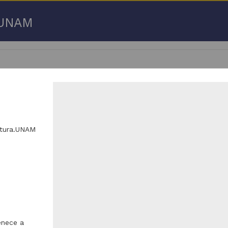
a UNAM
 50 de
3,192,753 resultados
ltura.UNAM
respondencia postal
Correspondencia postal
enece a