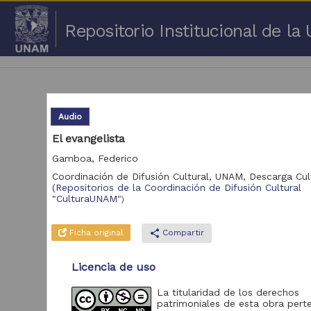
Repositorio Institucional de l
Audio
El evangelista
Gamboa, Federico
1 -
Coordinación de Difusión Cultural, UNAM,
Descarga Cu
(
Repositorios de la Coordinación de Difusión Cultural
Repositorio
"CulturaUNAM"
Cor
)
Portal de Datos
Abiertos UNAM,
Ficha original
share
Compartir
2,045,979
Colecciones
Universitarias
Licencia de uso
Repositorio de la
Dirección General de
La titularidad de los derechos
Bibliotecas y
569,855
patrimoniales de esta obra pert
Servicios Digitales