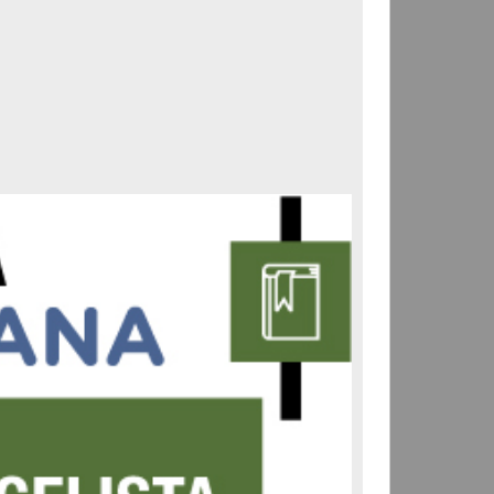
Correspondencia postal
Carta donde le suplican
ordene la libertad de José
Flores Alatorre
Maldonado, Manuel
[sin fecha]