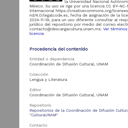
la Universidad Nacional Autóno
de Información
México. Su uso se rige por una licencia CC BY-NC-
Biblioteca y
Internacional https://creativecommons.org/license
Hemeroteca
nd/4.0/legalcode.es, fecha de asignación de la lic
438,985
Nacional Digital de
2024-11-19, para un uso diferente consultar al res
México
jurídico del repositorio por medio del correo elect
contacto@descargacultura.unam.mx.
Ver términos
Revistas UNAM
89,475
licencia
N
Repositorio del
l
Instituto de
L
Procedencia del contenido
Investigaciones
23,758
Jurídicas "RU
M
Entidad o dependencia
Jurídicas"
[
Coordinación de Difusión Cultural, UNAM
M
Repositorio del
Instituto de
Colección
5,334
Investigaciones
Lengua y Literatura
Sociales "RUD-IIS"
Repositorio Memoria
Editor
Institucional del
Coordinación de Difusión Cultural, UNAM
Centro de
4,214
Investigaciones sobre
Repositorio
América del Norte
Repositorios de la Coordinación de Difusión Cultur
"MiCISAN"
Cor
"CulturaUNAM"
ver más
Contacto