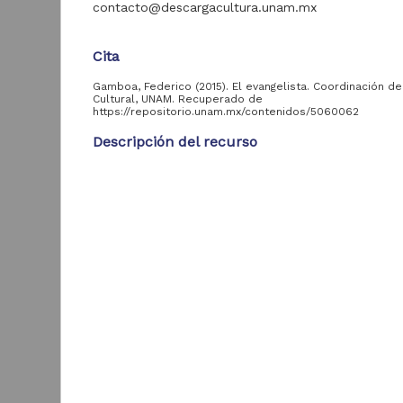
contacto@descargacultura.unam.mx
Acervo
Cita
Colecciones
Gamboa, Federico (2015). El evangelista. Coordinación de
Universitarias
2,045,979
Cultural, UNAM. Recuperado de
Digitales
https://repositorio.unam.mx/contenidos/5060062
Tesis
569,855
Descripción del recurso
Hemeroteca
Autor(es)
Nacional Digital de
433,535
Gamboa, Federico
México
Artículos
89,475
Colaborador(es)
T
e
Stack, Juan
Publicaciones del IIJ
19,278
f
Tipo
Biblioteca Nacional
5,450
[
Digital de México
Narrativa
[
M
Archivo fotográfico
Título
4,631
"Mexico Indigena"
El evangelista
ver más
Fecha
2021-11-05