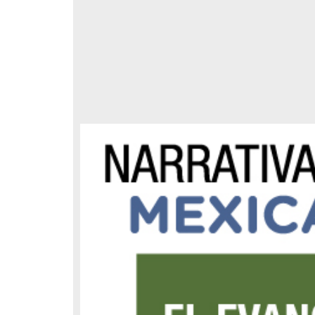
storia de
el
almente
respondencia postal
Correspondencia postal
dedicado
ingo.
sta a
e
iere el
 esta
iado
encias
 su
rno
e México,
ro y
a mayor
 desde
íses,
lista,
elegrama de Feliciano
Carta de Refugio Rivera a Luis
como
avera a Francisco I. Madero
A. García
, Suprema
n que lo felicita a él y al...
 teatro
nganza
avero, Feliciano
Rivera, Refugio
sin fecha]
[sin fecha]