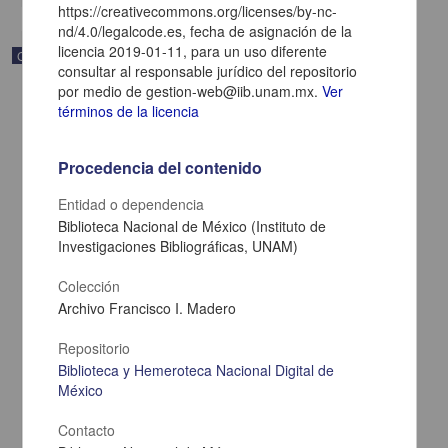
https://creativecommons.org/licenses/by-nc-
nd/4.0/legalcode.es, fecha de asignación de la
licencia 2019-01-11, para un uso diferente
Correspondencia postal
consultar al responsable jurídico del repositorio
por medio de gestion-web@iib.unam.mx.
Ver
términos de la licencia
Procedencia del contenido
Entidad o dependencia
Biblioteca Nacional de México (Instituto de
Investigaciones Bibliográficas, UNAM)
Colección
Archivo Francisco I. Madero
Repositorio
Carta de Zeferino Pérez, el general Antonio Rábago se encuentra
en la ranchería de Samalayuca
Biblioteca y Hemeroteca Nacional Digital de
Pérez, Zeferino
México
[sin fecha]
Multidisciplina
Contacto