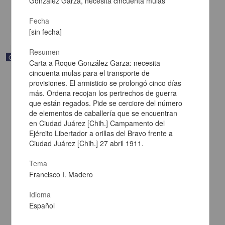
González Garza, necesita cincuenta mulas
Multidisciplina
share
Fecha
[sin fecha]
Resumen
Correspondencia postal
Carta a Roque González Garza: necesita
cincuenta mulas para el transporte de
provisiones. El armisticio se prolongó cinco días
más. Ordena recojan los pertrechos de guerra
que están regados. Pide se cerciore del número
de elementos de caballería que se encuentran
en Ciudad Juárez [Chih.] Campamento del
Ejército Libertador a orillas del Bravo frente a
Ciudad Juárez [Chih.] 27 abril 1911.
Tema
Francisco I. Madero
Idioma
Carta de Francisco Martínez Baca a Francisco I. Madero
Español
felicitándolo por el triunfo de la causa
Martínez Baca, Francisco