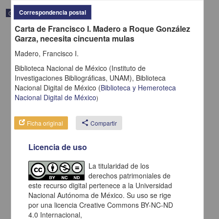
Correspondencia postal
Correspondencia postal
Carta de Francisco I. Madero a Roque González
Garza, necesita cincuenta mulas
Madero, Francisco I.
Biblioteca Nacional de México (Instituto de
Investigaciones Bibliográficas, UNAM),
Biblioteca
Nacional Digital de México
(
Biblioteca y Hemeroteca
Nacional Digital de México
)
Ficha original
share
Compartir
Licencia de uso
Carta de H. C. Pitman a Francisco I. Madero en la que le solicita
una fotografía
La titularidad de los
derechos patrimoniales de
Pitman, H. C.
[sin fecha]
este recurso digital pertenece a la Universidad
Multidisciplina
Nacional Autónoma de México. Su uso se rige
por una licencia Creative Commons BY-NC-ND
share
4.0 Internacional,