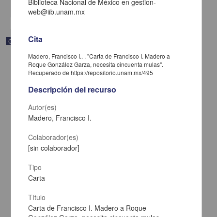
Biblioteca Nacional de México en gestion-
share
web@iib.unam.mx
Cita
Correspondencia postal
Madero, Francisco I.. . "Carta de Francisco I. Madero a
Roque González Garza, necesita cincuenta mulas".
Recuperado de https://repositorio.unam.mx/495
Descripción del recurso
Autor(es)
Madero, Francisco I.
Colaborador(es)
[sin colaborador]
Tipo
Carta
Carta de José María Maytorena a Francisco I. Madero en la que
informa se irá a la costa por prescripción médica
Título
Maytorena, José María
Carta de Francisco I. Madero a Roque
[sin fecha]