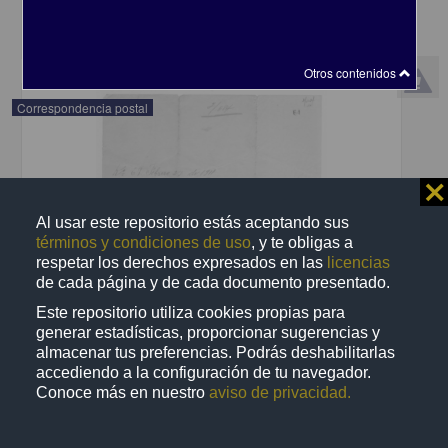
share
Otros contenidos
Correspondencia postal
⨯
Al usar este repositorio estás aceptando sus
términos y condiciones de uso
, y te obligas a
respetar los derechos expresados en las
licencias
de cada página y de cada documento presentado.
Este repositorio utiliza cookies propias para
generar estadísticas, proporcionar sugerencias y
almacenar tus preferencias. Podrás deshabilitarlas
accediendo a la configuración de tu navegador.
Conoce más en nuestro
aviso de privacidad.
Recomienda José Lopp a Jesús Duarte
Lopp, José
[sin fecha]