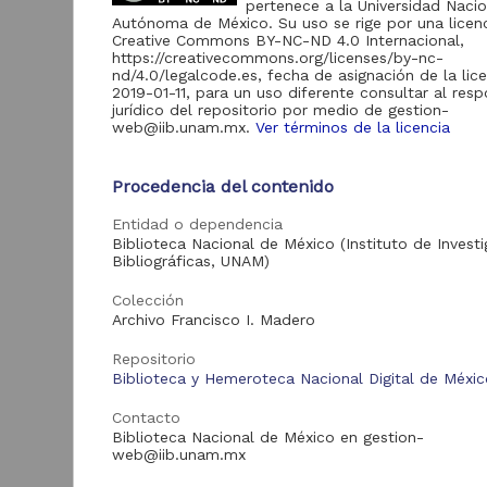
pertenece a la Universidad Nacio
de Información
Autónoma de México. Su uso se rige por una licen
Biblioteca y
Creative Commons BY-NC-ND 4.0 Internacional,
Hemeroteca
https://creativecommons.org/licenses/by-nc-
438,985
Nacional Digital de
nd/4.0/legalcode.es, fecha de asignación de la lic
México
2019-01-11, para un uso diferente consultar al res
jurídico del repositorio por medio de gestion-
Revistas UNAM
89,475
web@iib.unam.mx.
Ver términos de la licencia
N
Repositorio del
l
Instituto de
L
Procedencia del contenido
Investigaciones
23,758
Jurídicas "RU
M
Entidad o dependencia
Jurídicas"
[
Biblioteca Nacional de México (Instituto de Invest
M
Repositorio del
Bibliográficas, UNAM)
Instituto de
5,334
Investigaciones
Colección
Sociales "RUD-IIS"
Archivo Francisco I. Madero
Repositorio Memoria
Institucional del
Repositorio
Centro de
Biblioteca y Hemeroteca Nacional Digital de Méxi
4,214
Investigaciones sobre
América del Norte
Contacto
"MiCISAN"
Cor
Biblioteca Nacional de México en gestion-
web@iib.unam.mx
ver más