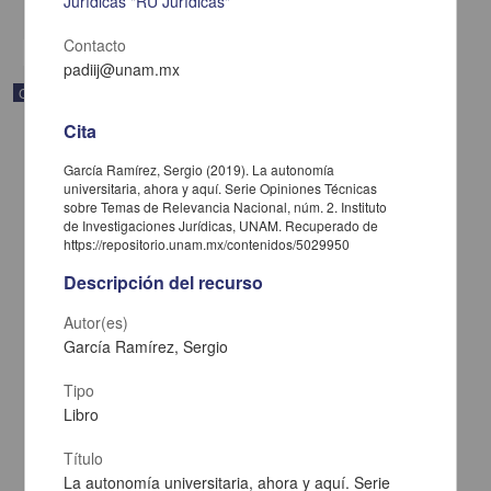
Jurídicas "RU Jurídicas"
share
Contacto
padiij@unam.mx
Correspondencia postal
Cita
García Ramírez, Sergio (2019). La autonomía
universitaria, ahora y aquí. Serie Opiniones Técnicas
sobre Temas de Relevancia Nacional, núm. 2. Instituto
de Investigaciones Jurídicas, UNAM. Recuperado de
https://repositorio.unam.mx/contenidos/5029950
Descripción del recurso
Autor(es)
García Ramírez, Sergio
Tipo
Libro
Carta de José María Maytorena a Francisco I. Madero en la que
informa se irá a la costa por prescripción médica
Maytorena, José María
Título
[sin fecha]
La autonomía universitaria, ahora y aquí. Serie