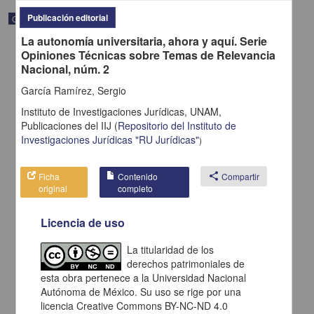
Publicación editorial
Correspondencia postal
La autonomía universitaria, ahora y aquí. Serie
Opiniones Técnicas sobre Temas de Relevancia
Nacional, núm. 2
García Ramírez, Sergio
Instituto de Investigaciones Jurídicas, UNAM,
Publicaciones del IIJ
(
Repositorio del Instituto de
Investigaciones Jurídicas "RU Jurídicas"
)
Ficha
Contenido
share
Compartir
original
completo
Licencia de uso
Carta de H. C. Pitman a Francisco I. Madero en la que le solicita
una fotografía
La titularidad de los
Pitman, H. C.
derechos patrimoniales de
[sin fecha]
Multidisciplina
esta obra pertenece a la Universidad Nacional
Autónoma de México. Su uso se rige por una
share
licencia Creative Commons BY-NC-ND 4.0