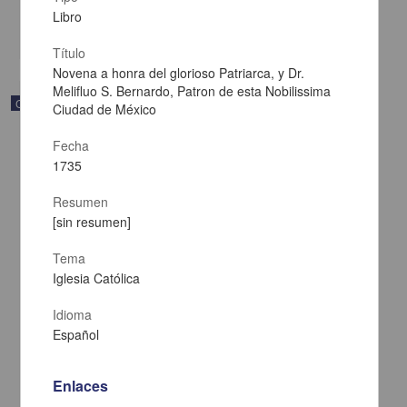
Multidisciplina
Libro
share
Título
Novena a honra del glorioso Patriarca, y Dr.
Melifluo S. Bernardo, Patron de esta Nobilissima
Correspondencia postal
Ciudad de México
Fecha
1735
Resumen
[sin resumen]
Tema
Iglesia Católica
Idioma
Español
Carta de Francisco Martínez Baca a Francisco I. Madero
Enlaces
felicitándolo por el triunfo de la causa
Martínez Baca, Francisco