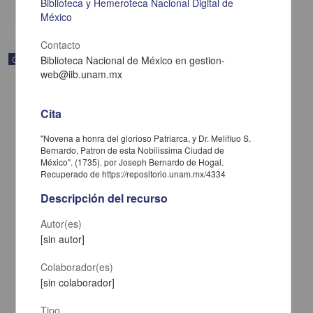
Biblioteca y Hemeroteca Nacional Digital de
share
México
Contacto
Correspondencia postal
Biblioteca Nacional de México en gestion-
web@iib.unam.mx
Cita
"Novena a honra del glorioso Patriarca, y Dr. Melifluo S.
Bernardo, Patron de esta Nobilissima Ciudad de
México". (1735). por Joseph Bernardo de Hogal.
Recuperado de https://repositorio.unam.mx/4334
Descripción del recurso
Autor(es)
[sin autor]
Carta de José María Maytorena a Francisco I. Madero en la que
Colaborador(es)
informa se irá a la costa por prescripción médica
[sin colaborador]
Maytorena, José María
[sin fecha]
Tipo