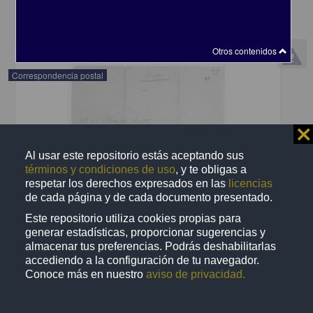
share
Otros contenidos
Correspondencia postal
⨯
Al usar este repositorio estás aceptando sus
términos y condiciones de uso
, y te obligas a
respetar los derechos expresados en las
licencias
de cada página y de cada documento presentado.
Este repositorio utiliza cookies propias para
generar estadísticas, proporcionar sugerencias y
almacenar tus preferencias. Podrás deshabilitarlas
accediendo a la configuración de tu navegador.
Conoce más en nuestro
aviso de privacidad.
Recomienda José Lopp a Jesús Duarte
Lopp, José
[sin fecha]