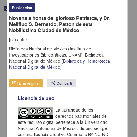
Publicación
Correspondencia postal
Novena a honra del glorioso Patriarca, y Dr.
Melifluo S. Bernardo, Patron de esta
Nobilissima Ciudad de México
[sin autor]
Biblioteca Nacional de México (Instituto de
Investigaciones Bibliográficas, UNAM),
Biblioteca
Nacional Digital de México
(
Biblioteca y Hemeroteca
Nacional Digital de México
)
Ficha original
share
Compartir
Licencia de uso
Carta de H. C. Pitman a Francisco I. Madero en la que le solicita
una fotografía
La titularidad de los
Pitman, H. C.
[sin fecha]
derechos patrimoniales de
Multidisciplina
este recurso digital pertenece a la Universidad
Nacional Autónoma de México. Su uso se rige
share
por una licencia Creative Commons BY-NC-ND