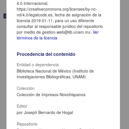
4.0 Internacional,
https://creativecommons.org/licenses/by-nc-
nd/4.0/legalcode.es, fecha de asignación de la
Correspondencia postal
licencia 2019-01-11, para un uso diferente
consultar al responsable jurídico del repositorio
por medio de gestion-web@iib.unam.mx.
Ver
términos de la licencia
Procedencia del contenido
Entidad o dependencia
Biblioteca Nacional de México (Instituto de
Investigaciones Bibliográficas, UNAM)
Colección
Colección de Impresos Novohispanos
Carta de Zeferino Pérez, el general Antonio Rábago se encuentra
en la ranchería de Samalayuca
Editor
Pérez, Zeferino
por Joseph Bernardo de Hogal
[sin fecha]
Multidisciplina
Repositorio