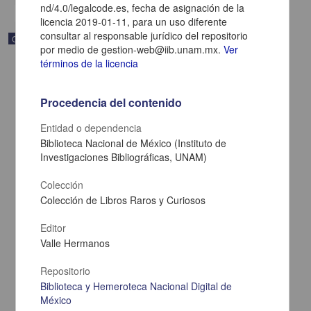
nd/4.0/legalcode.es, fecha de asignación de la
licencia 2019-01-11, para un uso diferente
consultar al responsable jurídico del repositorio
Correspondencia postal
por medio de gestion-web@iib.unam.mx.
Ver
términos de la licencia
Procedencia del contenido
Entidad o dependencia
Biblioteca Nacional de México (Instituto de
Investigaciones Bibliográficas, UNAM)
Colección
Colección de Libros Raros y Curiosos
Editor
Carta de Zeferino Pérez, el general Antonio Rábago se encuentra
Valle Hermanos
en la ranchería de Samalayuca
Pérez, Zeferino
Repositorio
[sin fecha]
Biblioteca y Hemeroteca Nacional Digital de
Multidisciplina
México