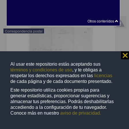
share
Otros contenidos
Correspondencia postal
⨯
Al usar este repositorio estás aceptando sus
términos y condiciones de uso
, y te obligas a
respetar los derechos expresados en las
licencias
de cada página y de cada documento presentado.
Este repositorio utiliza cookies propias para
generar estadísticas, proporcionar sugerencias y
almacenar tus preferencias. Podrás deshabilitarlas
accediendo a la configuración de tu navegador.
Conoce más en nuestro
aviso de privacidad.
Recomienda José Lopp a Jesús Duarte
Lopp, José
[sin fecha]