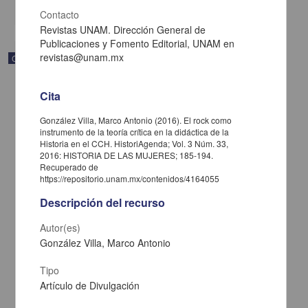
share
Contacto
Revistas UNAM. Dirección General de
Publicaciones y Fomento Editorial, UNAM en
revistas@unam.mx
Correspondencia postal
Cita
González Villa, Marco Antonio (2016). El rock como
instrumento de la teoría crítica en la didáctica de la
Historia en el CCH. HistoriAgenda; Vol. 3 Núm. 33,
2016: HISTORIA DE LAS MUJERES; 185-194.
Recuperado de
https://repositorio.unam.mx/contenidos/4164055
Descripción del recurso
Autor(es)
González Villa, Marco Antonio
Carta de José María Maytorena a Francisco I. Madero en la que
Tipo
informa se irá a la costa por prescripción médica
Artículo de Divulgación
Maytorena, José María
[sin fecha]