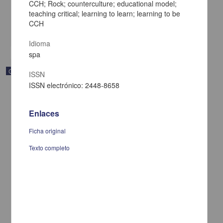
CCH; Rock; counterculture; educational model;
[sin fecha]
teaching critical; learning to learn; learning to be
Multidisciplina
CCH
share
Idioma
spa
Correspondencia postal
ISSN
ISSN electrónico: 2448-8658
Enlaces
Ficha original
Texto completo
Carta de Vicente G. Muñoz a Francisco I. Madero ofreciéndole sus