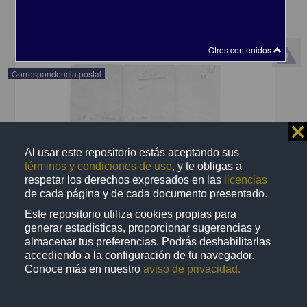
share
Otros contenidos
Correspondencia postal
⨯
Al usar este repositorio estás aceptando sus
términos y condiciones de uso
, y te obligas a
respetar los derechos expresados en las
licencias
de cada página y de cada documento presentado.
Este repositorio utiliza cookies propias para
generar estadísticas, proporcionar sugerencias y
almacenar tus preferencias. Podrás deshabilitarlas
accediendo a la configuración de tu navegador.
Conoce más en nuestro
aviso de privacidad.
Recomienda José Lopp a Jesús Duarte
Lopp, José
[sin fecha]