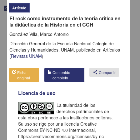
Artículo
Correspondencia postal
El rock como instrumento de la teoría crítica en
la didáctica de la Historia en el CCH
González Villa, Marco Antonio
Dirección General de la Escuela Nacional Colegio de
Ciencias y Humanidades, UNAM,
publicado en
Artículos
(
Revistas UNAM
)
Ficha
Contenido
share
Compartir
original
completo
Licencia de uso
Carta de H. C. Pitman a Francisco I. Madero en la que le solicita
La titularidad de los
una fotografía
derechos patrimoniales de
Pitman, H. C.
esta obra pertenece a las instituciones editoras.
[sin fecha]
Multidisciplina
Su uso se rige por una licencia Creative
Commons BY-NC-ND 4.0 Internacional,
share
https://creativecommons.org/licenses/by-nc-