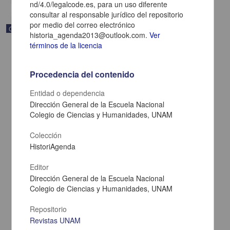
nd/4.0/legalcode.es, para un uso diferente
consultar al responsable jurídico del repositorio
por medio del correo electrónico
Correspondencia postal
historia_agenda2013@outlook.com.
Ver
términos de la licencia
Procedencia del contenido
Entidad o dependencia
Dirección General de la Escuela Nacional
Colegio de Ciencias y Humanidades, UNAM
Colección
HistoriAgenda
Editor
Dirección General de la Escuela Nacional
Carta de Zeferino Pérez, el general Antonio Rábago se encuentra
en la ranchería de Samalayuca
Colegio de Ciencias y Humanidades, UNAM
Pérez, Zeferino
[sin fecha]
Repositorio
Multidisciplina
Revistas UNAM