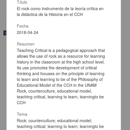
Multidisciplina
Título
El rock como instrumento de la teoría crítica en
share
la didáctica de la Historia en el CCH
Fecha
2018-04-24
Correspondencia postal
Resumen
Teaching Critical is a pedagogical approach that
allows the use of rock as a resource for learning
history in the classroom at the high school level.
Its use promotes the development of critical
thinking and focuses on the principle of learning
to learn and learning to be of the Philosophy of
Educational Model of the CCH in the UNAM
Rock, counterculture, educational model,
teaching critical, learning to learn, learningto be
CCH
Tema
Carta de Francisco Martínez Baca a Francisco I. Madero
Rock; counterculture; educational model;
felicitándolo por el triunfo de la causa
teaching critical; learning to learn; learningto be
Martínez Baca, Francisco