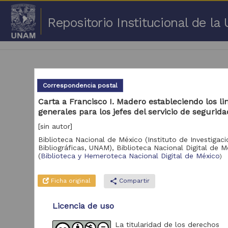
Repositorio Institucional de l
Correspondencia postal
Carta a Francisco I. Madero estableciendo los l
generales para los jefes del servicio de segurida
1 -
[sin autor]
Repositorio
Biblioteca Nacional de México (Instituto de Investigac
Cor
Bibliográficas, UNAM),
Biblioteca Nacional Digital de M
(
Biblioteca y Hemeroteca Nacional Digital de México
)
Portal de Datos
Abiertos UNAM,
2,045,979
Colecciones
Ficha original
share
Compartir
Universitarias
Repositorio de la
Licencia de uso
Dirección General de
Bibliotecas y
569,855
Servicios Digitales
La titularidad de los derechos