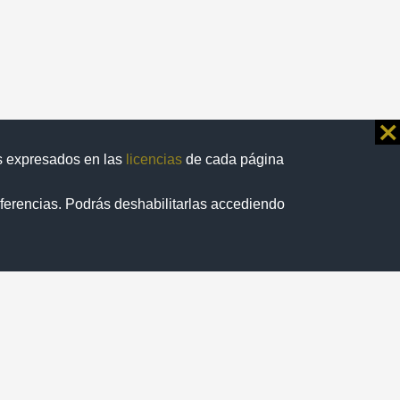
⨯
os expresados en las
licencias
de cada página
eferencias. Podrás deshabilitarlas accediendo
/
1
ormatividad