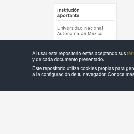
Institución
aportante
Universidad Nacional
1
Autónoma de México
Al usar este repositorio estás aceptando sus
tér
Colección
y de cada documento presentado.
Este repositorio utiliza cookies propias para g
Sensores avanzados y
1
a la configuración de tu navegador. Conoce má
biosensores
1 - 
Directorio