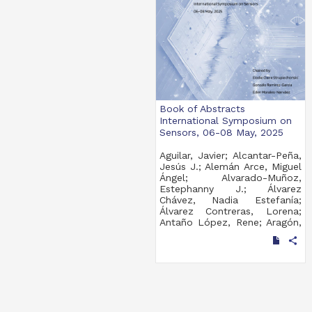
Book of Abstracts
International Symposium on
Sensors, 06-08 May, 2025
Aguilar, Javier; Alcantar-Peña,
Jesús J.; Alemán Arce, Miguel
Ángel; Alvarado-Muñoz,
Estephanny J.; Álvarez
Chávez, Nadia Estefanía;
Álvarez Contreras, Lorena;
Antaño López, Rene; Aragón,
José L.; Avila, Remy; Avilés
share
Bravo, José Juan; Ayala
Fonseca, Alfredo; Becerra,
Armando H; Bredic, Fausto;
Buendia, Ricardo; Calleja-
Arriaga, W.; Carreño-Vega,
Osvaldo; Casanova, Jannu
Ricardo; Casas, Victor;