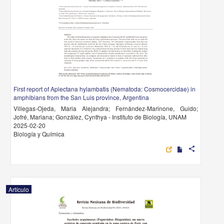
First report of Aplectana hylambatis (Nematoda: Cosmocercidae) in
amphibians from the San Luis province, Argentina
Villegas-Ojeda, Maria Alejandra; Fernández-Marinone, Guido;
Jofré, Mariana; González, Cynthya - Instituto de Biología, UNAM
2025-02-20
Biología y Química
share
Artículo