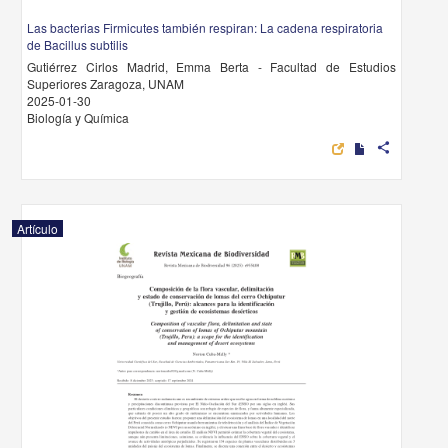
Las bacterias Firmicutes también respiran: La cadena respiratoria
de Bacillus subtilis
Gutiérrez Cirlos Madrid, Emma Berta - Facultad de Estudios
Superiores Zaragoza, UNAM
2025-01-30
Biología y Química
share
Artículo