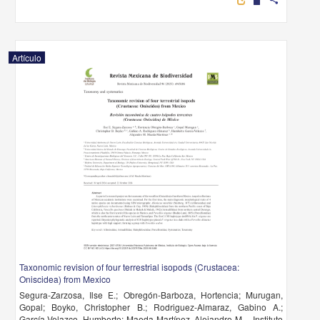
Artículo
Taxonomic revision of four terrestrial isopods (Crustacea:
Oniscidea) from Mexico
Segura-Zarzosa, Ilse E.; Obregón-Barboza, Hortencia; Murugan,
Gopal; Boyko, Christopher B.; Rodriguez-Almaraz, Gabino A.;
García-Velazco, Humberto; Maeda Martínez, Alejandro M. - Instituto