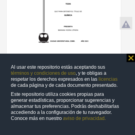
Traslocación de elementos potencialmente tóxicos (EPT"s) a
⨯
especies vegetales en residuos mineros: potencial de
fitorremediación
Al usar este repositorio estás aceptando sus
Yedra Utrera, Mariana
términos y condiciones de uso
, y te obligas a
2025
respetar los derechos expresados en las
licencias
Biología y Química
de cada página y de cada documento presentado.
share
Este repositorio utiliza cookies propias para
generar estadísticas, proporcionar sugerencias y
almacenar tus preferencias. Podrás deshabilitarlas
accediendo a la configuración de tu navegador.
Trabajo de grado
Conoce más en nuestro
aviso de privacidad.