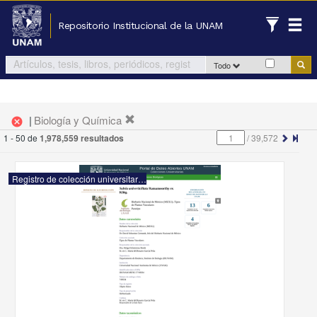
Repositorio Institucional de la UNAM
Todo
|
Biología y Química
cancel
1 - 50 de
1,978,559 resultados
/
39,572
Registro de colección universitaria