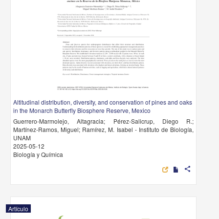
Altitudinal distribution, diversity, and conservation of pines and oaks
in the Monarch Butterfly Biosphere Reserve, Mexico
Guerrero-Marmolejo, Altagracia; Pérez-Salicrup, Diego R.;
Martínez-Ramos, Miguel; Ramírez, M. Isabel - Instituto de Biología,
UNAM
2025-05-12
Biología y Química
share
Artículo