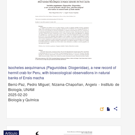
Isocheles aequimanus (Paguroidea: Diogenidae), a new record of
hermit crab for Peru, with bioecological observations in natural
banks of Ensis macha
Berrú-Paz, Pedro Miguel; Nizama-Chapoñan, Angelo - Instituto de
Biología, UNAM
2025-02-20
Biología y Química
share
Artículo