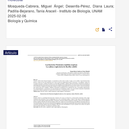
Mosqueda-Cabrera, Miguel Ángel; Desentis-Pérez, Diana Laura;
Padilla-Bejarano, Tania Araceli - Instituto de Biología, UNAM
2025-02-06
Biología y Química
share
Artículo