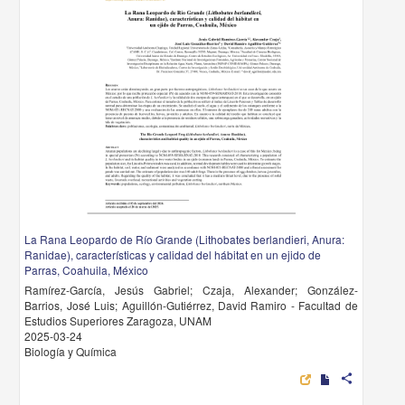
La Rana Leopardo de Río Grande (Lithobates berlandieri, Anura:
Ranidae), características y calidad del hábitat en un ejido de
Parras, Coahuila, México
Ramírez-García, Jesús Gabriel; Czaja, Alexander; González-
Barrios, José Luis; Aguillón-Gutiérrez, David Ramiro - Facultad de
Estudios Superiores Zaragoza, UNAM
2025-03-24
Biología y Química
share