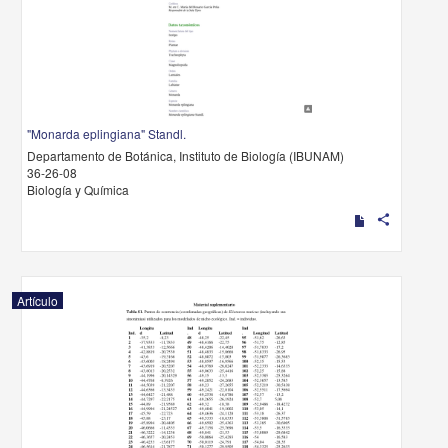
"Monarda eplingiana" Standl.
Departamento de Botánica, Instituto de Biología (IBUNAM)
36-26-08
Biología y Química
share
Artículo