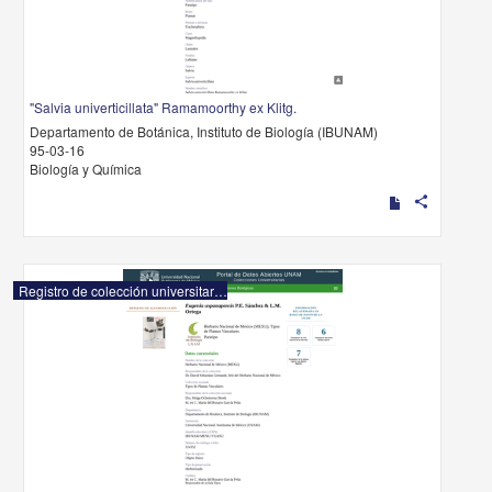
"Salvia univerticillata" Ramamoorthy ex Klitg.
Departamento de Botánica, Instituto de Biología (IBUNAM)
95-03-16
Biología y Química
share
Registro de colección universitaria