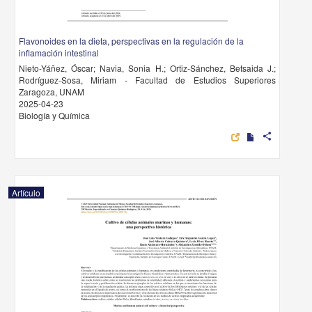
Flavonoides en la dieta, perspectivas en la regulación de la
inflamación intestinal
Nieto-Yáñez, Óscar; Navia, Sonia H.; Ortiz-Sánchez, Betsaida J.;
Rodríguez-Sosa, Miriam - Facultad de Estudios Superiores
Zaragoza, UNAM
2025-04-23
Biología y Química
share
Artículo