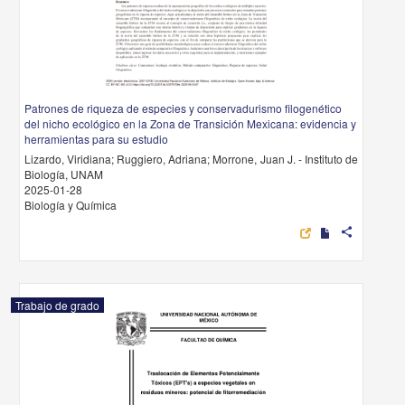
Patrones de riqueza de especies y conservadurismo filogenético
del nicho ecológico en la Zona de Transición Mexicana: evidencia y
herramientas para su estudio
Lizardo, Viridiana; Ruggiero, Adriana; Morrone, Juan J. - Instituto de
Biología, UNAM
2025-01-28
Biología y Química
share
Trabajo de grado