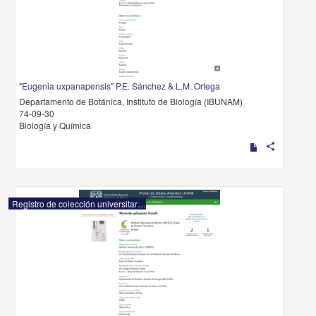
"Eugenia uxpanapensis" P.E. Sánchez & L.M. Ortega
Departamento de Botánica, Instituto de Biología (IBUNAM)
74-09-30
Biología y Química
share
Registro de colección universitaria