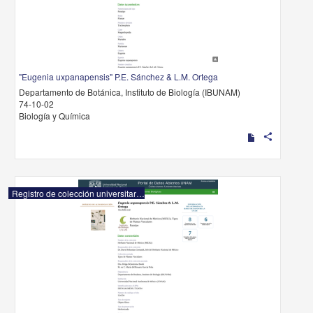
"Eugenia uxpanapensis" P.E. Sánchez & L.M. Ortega
Departamento de Botánica, Instituto de Biología (IBUNAM)
74-10-02
Biología y Química
share
Registro de colección universitaria