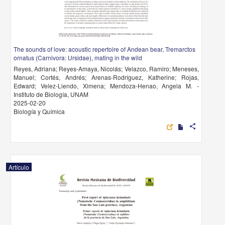
The sounds of love: acoustic repertoire of Andean bear, Tremarctos
ornatus (Carnivora: Ursidae), mating in the wild
Reyes, Adriana; Reyes-Amaya, Nicolás; Velazco, Ramiro; Meneses,
Manuel; Cortés, Andrés; Arenas-Rodríguez, Katherine; Rojas,
Edward; Velez-Liendo, Ximena; Mendoza-Henao, Angela M. -
Instituto de Biología, UNAM
2025-02-20
Biología y Química
share
Artículo