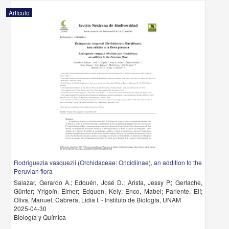
Artículo
Rodriguezia vasquezii (Orchidaceae: Oncidiinae), an addition to the
Peruvian flora
Salazar, Gerardo A.; Edquén, José D.; Arista, Jessy P.; Gerlache,
Günter; Yrigoín, Elmer; Edquen, Kely; Enco, Mabel; Pariente, Elí;
Oliva, Manuel; Cabrera, Lidia I. - Instituto de Biología, UNAM
2025-04-30
Biología y Química