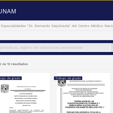
a UNAM
 Especialidades "Dr. Bernardo Sepúlveda" del Centro Médico Nacio
12 de
12 resultados
bajo de grado
Trabajo de grado