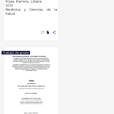
Rojas Barrera, Liliana
2013
Medicina y Ciencias de la
Salud
share
Trabajo de grado