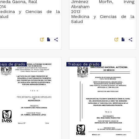
ineda Gaona, Raúl
Jiménez Morfin, Irving
014
Abraham
edicina y Ciencias de la
2013
alud
Medicina y Ciencias de la
Salud
share
share
bajo de grado
Trabajo de grado