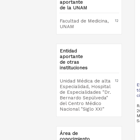
aportante
de la UNAM
Facultad de Medicina,
12
UNAM
Entidad
aportante
de otras
instituciones
Unidad Médica de alta
12
E
Especialidad, Hospital
t
de Especialidades "Dr.
c
Bernardo Sepúlveda"
del Centro Médico
R
Nacional "Siglo XXI"
2
M
S
Área de
conocimiento