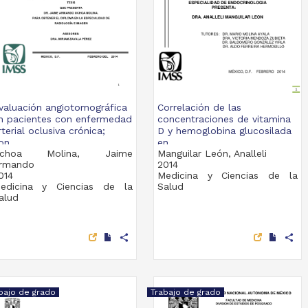
valuación angiotomográfica
Correlación de las
n pacientes con enfermedad
concentraciones de vitamina
rterial oclusiva crónica;
D y hemoglobina glucosilada
on...
en...
choa Molina, Jaime
Manguilar León, Analleli
rmando
2014
014
Medicina y Ciencias de la
edicina y Ciencias de la
Salud
alud
share
share
bajo de grado
Trabajo de grado