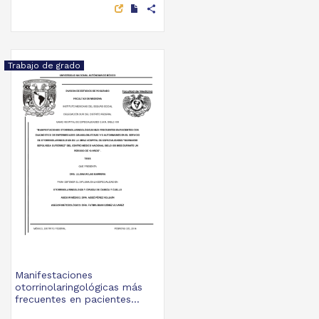
share
Trabajo de grado
Manifestaciones
otorrinolaringológicas más
frecuentes en pacientes...