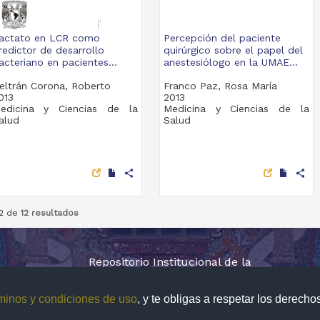
actato en LCR como
Percepción del paciente
redictor de desarrollo
quirúrgico sobre el papel del
acteriano en pacientes...
anestesiólogo en la UMAE...
eltrán Corona, Roberto
Franco Paz, Rosa María
013
2013
edicina y Ciencias de la
Medicina y Ciencias de la
alud
Salud
share
share
12 de
12 resultados
Repositorio Institucional de la
Universidad Nacional Autónoma de México
minos y condiciones de uso
, y te obligas a respetar los derech