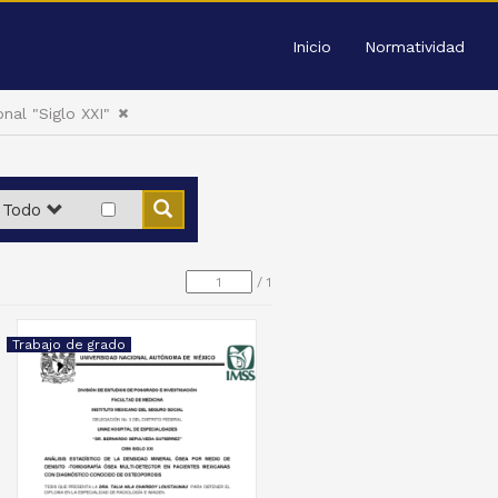
Inicio
Normatividad
nal "Siglo XXI"
Todo
/
1
Trabajo de grado