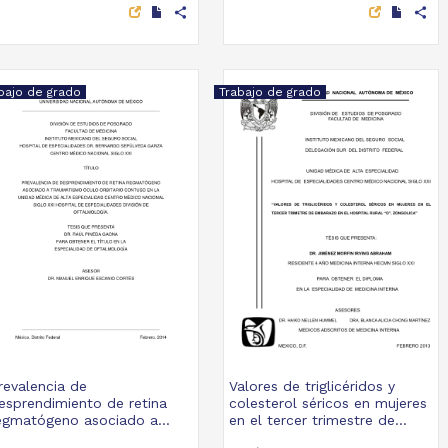
share
share
bajo de grado
Trabajo de grado
revalencia de
Valores de triglicéridos y
esprendimiento de retina
colesterol séricos en mujeres
egmatógeno asociado a...
en el tercer trimestre de...