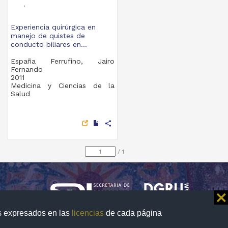
Experiencia quirúrgica en
manejo de quistes de
conducto biliares en...
España Ferrufino, Jairo
Fernando
2011
Medicina y Ciencias de la
Salud
share
/
1
⨯
os expresados en las
licencias
de cada página