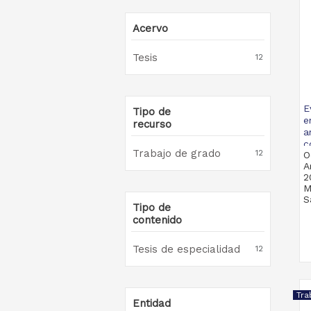
Acervo
Tesis
12
E
Tipo de
e
recurso
a
c
Trabajo de grado
12
O
A
2
M
S
Tipo de
contenido
Tesis de especialidad
12
Tra
Entidad