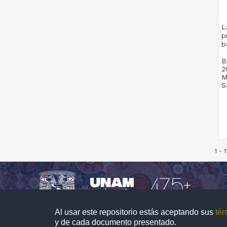
L
p
b
B
2
M
S
1 - 
Al usar este repositorio estás aceptando sus
tér
y de cada documento presentado.