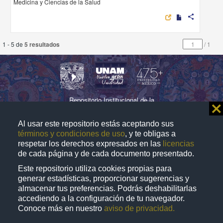
Medicina y Ciencias de la Salud
share
1 - 5 de
5 resultados
/
1
Repositorio Institucional de la
⨯
Universidad Nacional Autónoma de México
Al usar este repositorio estás aceptando sus
términos y condiciones de uso
, y te obligas a
respetar los derechos expresados en las
licencias
Directorio
Contacto
Normatividad
de cada página y de cada documento presentado.
Este repositorio utiliza cookies propias para
D.R. © 2019. Universidad Nacional Autónoma de
generar estadísticas, proporcionar sugerencias y
México. Ciudad Universitaria, Coyoacán, C. P. 04510,
almacenar tus preferencias. Podrás deshabilitarlas
accediendo a la configuración de tu navegador.
Ciudad de México, México. Este sitio
puede ser
web
Conoce más en nuestro
aviso de privacidad.
utilizado con fines no lucrativos siempre que se cite la