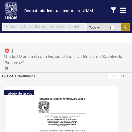
Repositorio Institucional de la UNAM
Todo
|
cancel
Unidad Médica de alta Especialidad, "Dr. Bernardo Sepulveda
Gutiérrez"
1 - 1 de
1 resultados
/
1
Trabajo de grado