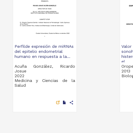
Perfilde expresión de miRNAs
Valor
del epitelio endometrial
sonoh
humano en respuesta a la...
histe
el...
Acuña González, Ricardo
Orope
Josue
2013
2022
Biolo
Medicina y Ciencias de la
Salud
share