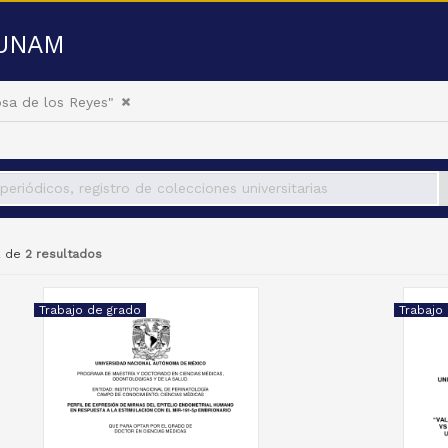
a UNAM
osa de los Reyes"
2 de
2 resultados
Trabajo de grado
Trabajo