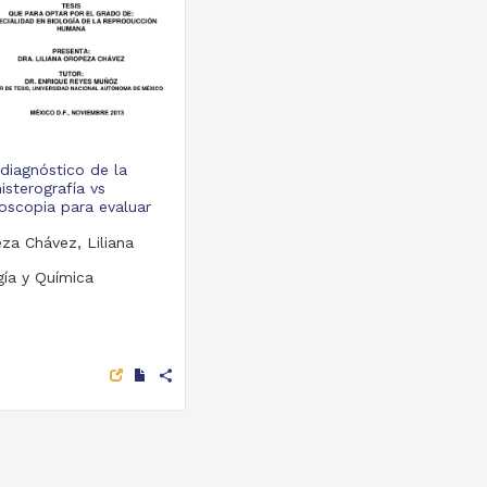
 diagnóstico de la
isterografía vs
roscopia para evaluar
za Chávez, Liliana
gía y Química
share