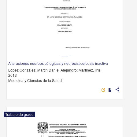
Alteraciones neuropsicólogicas y neurocisticercosis inactiva
López González, Martín Daniel Alejandro; Martínez, lIris
2013
Medicina y Ciencias de la Salud
share
Trabajo de grado