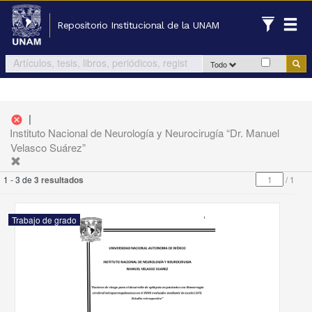
Repositorio Institucional de la UNAM
Todo
|
cancel
Instituto Nacional de Neurología y Neurocirugía “Dr. Manuel
Velasco Suárez”
1 - 3 de
3 resultados
/
1
Trabajo de grado