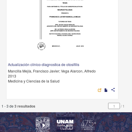
Actualización clínico-diagnostica de otosifilis
Mancilla Mejía, Francisco Javier; Vega Alarcon, Alfredo
2013
Medicina y Ciencias de la Salud
share
1 - 3 de
3 resultados
/
1