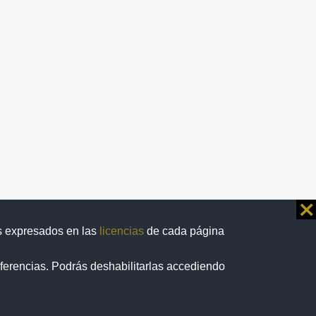
⨯
os expresados en las
licencias
de cada página
eferencias. Podrás deshabilitarlas accediendo
/
1