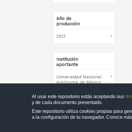
Año de
producción
2013
1
Institución
aportante
Universidad Nacional
1
Autónoma de México
Al usar este repositorio estás aceptando sus
tér
y de cada documento presentado.
Colección
Este repositorio utiliza cookies propias para g
1 - 
a la configuración de tu navegador. Conoce má
TESIUNAM
1