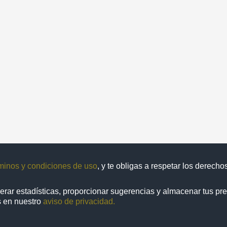
minos y condiciones de uso
, y te obligas a respetar los derech
enerar estadísticas, proporcionar sugerencias y almacenar tus pr
1 de
1 resultados
s en nuestro
aviso de privacidad.
Repositorio Institucional de la