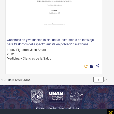
Construcción y validación inicial de un instrumento de tamizaje
para trastornos del espectro autista en población mexicana
López Figueroa, José Arturo
2012
Medicina y Ciencias de la Salud
share
1 - 3 de
3 resultados
/
1
Repositorio Institucional de la
⨯
Universidad Nacional Autónoma de México