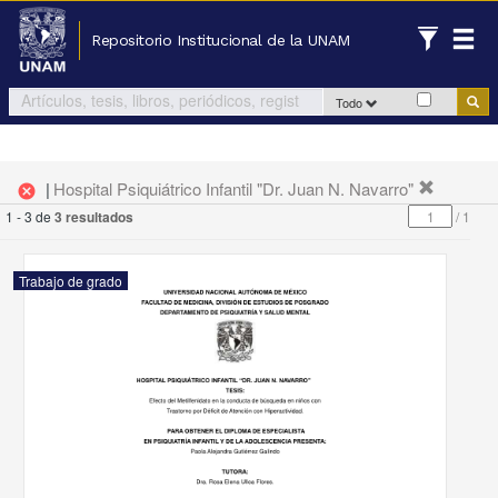
Repositorio Institucional de la UNAM
Todo
|
Hospital Psiquiátrico Infantil "Dr. Juan N. Navarro"
cancel
1 - 3 de
3 resultados
/
1
Trabajo de grado