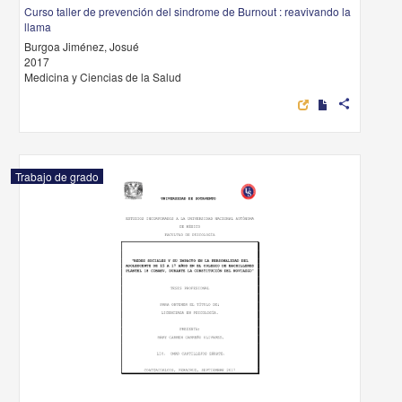
Curso taller de prevención del sindrome de Burnout : reavivando la
llama
Burgoa Jiménez, Josué
2017
Medicina y Ciencias de la Salud
share
Trabajo de grado