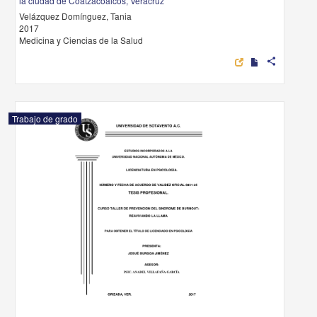
la ciudad de Coatzacoalcos, Veracruz
Velázquez Domínguez, Tania
2017
Medicina y Ciencias de la Salud
share
Trabajo de grado