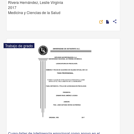
Rivera Hernández, Leslie Virginia
2017
Medicina y Ciencias de la Salud
share
Trabajo de grado
Curso-taller de inteligencia emocional como apoyo en el