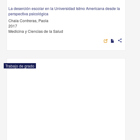
La deserción escolar en la Universidad Istmo Americana desde la
perspectiva psicológica
Chala Contreras, Paola
2017
Medicina y Ciencias de la Salud
share
Trabajo de grado