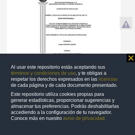
⨯
Al usar este repositorio estás aceptando sus
términos y condiciones de uso
, y te obligas a
respetar los derechos expresados en las
licencias
Guia de acompañamiento de técnicas cognitivas-conductuales
de cada página y de cada documento presentado.
para paciente femenina de 35 años de edad para disminuir el
desgaste emocional provocado por el padecimiento de cáncer de
Este repositorio utiliza cookies propias para
mama
generar estadísticas, proporcionar sugerencias y
Esperón Aquino, Iliana
almacenar tus preferencias. Podrás deshabilitarlas
2017
accediendo a la configuración de tu navegador.
Medicina y Ciencias de la Salud
Conoce más en nuestro
aviso de privacidad.
share