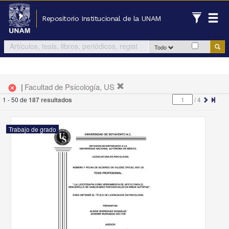
Repositorio Institucional de la UNAM
Todo
|
Facultad de Psicología, US
cancel
1 - 50 de
187 resultados
/
4
Trabajo de grado