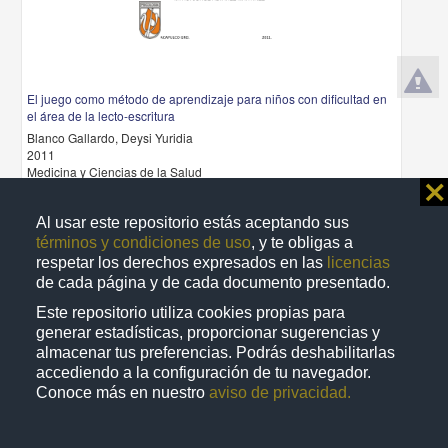
El juego como método de aprendizaje para niños con dificultad en
el área de la lecto-escritura
Blanco Gallardo, Deysi Yuridia
2011
Medicina y Ciencias de la Salud
⨯
share
Al usar este repositorio estás aceptando sus
términos y condiciones de uso
, y te obligas a
respetar los derechos expresados en las
licencias
Trabajo de grado
de cada página y de cada documento presentado.
Este repositorio utiliza cookies propias para
generar estadísticas, proporcionar sugerencias y
almacenar tus preferencias. Podrás deshabilitarlas
accediendo a la configuración de tu navegador.
Conoce más en nuestro
aviso de privacidad.