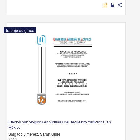
share
Trabajo de grado
Efectos psicológicos en víctimas del secuestro tradicional en
México
Salgado Jiménez, Sarah Gisel
2011