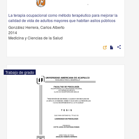
La terapia ocupacional como método terapéutico para mejorar la
calidad de vida de adultos mayores que habitan asilos públicos
González Herrera, Carlos Alberto
2014
Medicina y Ciencias de la Salud
share
Trabajo de grado