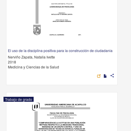
El uso de la disciplina positiva para la construcción de ciudadania
Nerviño Zapata, Natalia Ivette
2018
Medicina y Ciencias de la Salud
share
Trabajo de grado