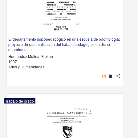
El departamento psicopedadogico en una escuela de odontologia:
proyecto de sistematizacion del trabajo pedagogico en dicho
departamento
Hernandez Molina, Froilan
1997
Artes y Humanidades
share
Trabajo de grado