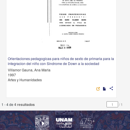
Orientaciones pedagogicas para niños de sexto de primaria para la
integracion del niño con Sindrome de Down a la sociedad
Villamor Gauna, Ana Maria
1997
Artes y Humanidades
share
1 - 4 de
4 resultados
/
1