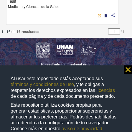
1985
Medicina y Ciencias de la Salud
share
1 - 16 de
16 resultados
/
1
Repositorio Institucional de la
⨯
Universidad Nacional Autónoma de México
Al usar este repositorio estás aceptando sus
términos y condiciones de uso
, y te obligas a
respetar los derechos expresados en las
licencias
Directorio
Contacto
Normatividad
de cada página y de cada documento presentado.
Este repositorio utiliza cookies propias para
D.R. © 2019. Universidad Nacional Autónoma de
generar estadísticas, proporcionar sugerencias y
México. Ciudad Universitaria, Coyoacán, C. P. 04510,
almacenar tus preferencias. Podrás deshabilitarlas
accediendo a la configuración de tu navegador.
Ciudad de México, México. Este sitio
puede ser
web
Conoce más en nuestro
aviso de privacidad.
utilizado con fines no lucrativos siempre que se cite la