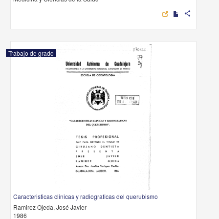
share
Trabajo de grado
Caracteristicas clinicas y radiograficas del querubismo
Ramirez Ojeda, José Javier
1986