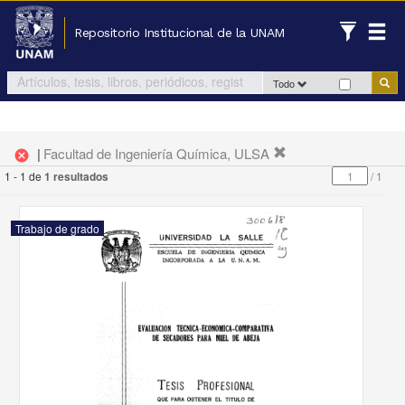
Repositorio Institucional de la UNAM
Todo
|
Facultad de Ingeniería Química, ULSA
cancel
1 - 1 de
1 resultados
/
1
Trabajo de grado