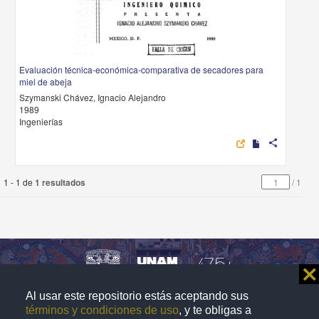
Evaluación técnica-económica-comparativa de secadores para
miel de abeja
Szymanski Chávez, Ignacio Alejandro
1989
Ingenierías
share
1 - 1 de
1 resultados
/
1
⨯
Al usar este repositorio estás aceptando sus
Repositorio Institucional de la
términos y condiciones de uso
, y te obligas a
Universidad Nacional Autónoma de México