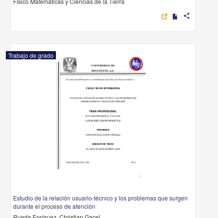
Físico Matemáticas y Ciencias de la Tierra
share
Trabajo de grado
Estudio de la relación usuario-técnico y los problemas que surgen
durante el proceso de atención
Rueda Enríquez, Christian Gacel