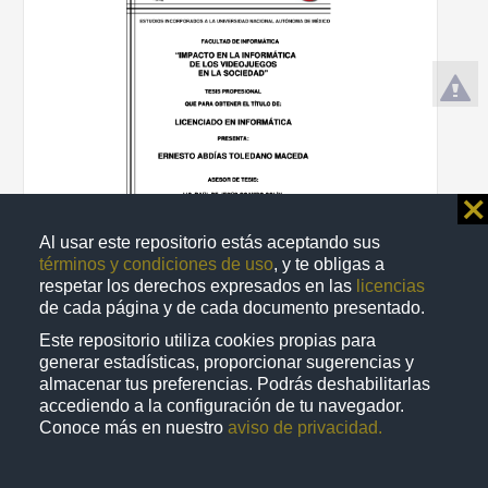
⨯
Al usar este repositorio estás aceptando sus
términos y condiciones de uso
, y te obligas a
respetar los derechos expresados en las
licencias
Impacto en la informática de los videojuegos en la sociedad
de cada página y de cada documento presentado.
Toledano Maceda, Ernesto Abdias
2009
Este repositorio utiliza cookies propias para
Físico Matemáticas y Ciencias de la Tierra
generar estadísticas, proporcionar sugerencias y
almacenar tus preferencias. Podrás deshabilitarlas
share
accediendo a la configuración de tu navegador.
Conoce más en nuestro
aviso de privacidad.
Trabajo de grado