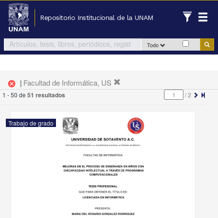
Repositorio Institucional de la UNAM
Todo
|
Facultad de Informática, US
cancel
1 - 50 de
51 resultados
/
2
Trabajo de grado