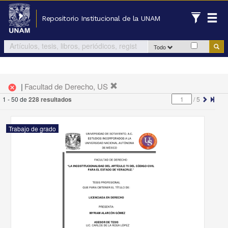
Repositorio Institucional de la UNAM
Todo
|
Facultad de Derecho, US
cancel
1 - 50 de
228 resultados
/
5
Trabajo de grado