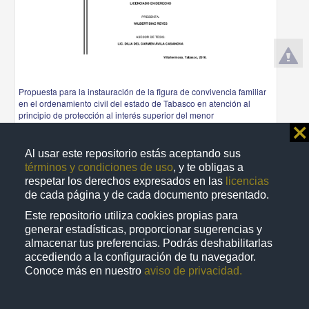
Propuesta para la instauración de la figura de convivencia familiar
en el ordenamiento civil del estado de Tabasco en atención al
principio de protección al interés superior del menor
⨯
Díaz Reyes, Wilbert
2016
Ciencias Sociales y Económicas
Al usar este repositorio estás aceptando sus
términos y condiciones de uso
, y te obligas a
share
respetar los derechos expresados en las
licencias
de cada página y de cada documento presentado.
Este repositorio utiliza cookies propias para
generar estadísticas, proporcionar sugerencias y
Trabajo de grado
almacenar tus preferencias. Podrás deshabilitarlas
accediendo a la configuración de tu navegador.
Conoce más en nuestro
aviso de privacidad.