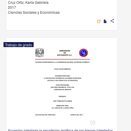
Cruz Ortiz, Karla Gabriela
2017
Ciencias Sociales y Económicas
share
Trabajo de grado
Sucesión intestada la repartición legítima de los bienes intestados