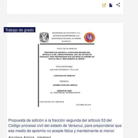
share
Trabajo de grado
Propuesta de adición a la fracción segunda del artículo 53 del
Código procesal civil del estado de Veracruz, para preponderar que
ese medio de apremio no acepte física y mentalmente al menor
Aguilera Arrioja, Jokebed