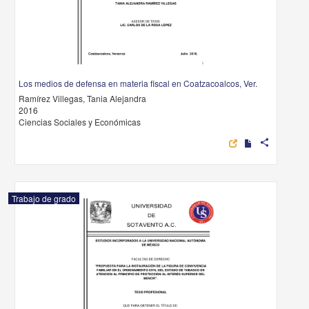
Los medios de defensa en materia fiscal en Coatzacoalcos, Ver.
Ramírez Villegas, Tania Alejandra
2016
Ciencias Sociales y Económicas
share
Trabajo de grado