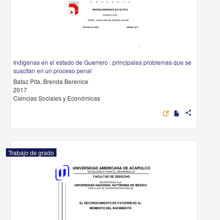
Indígenas en el estado de Guerrero : principales problemas que se
suscitan en un proceso penal
Bataz Pita, Brenda Berenice
2017
Ciencias Sociales y Económicas
share
Trabajo de grado