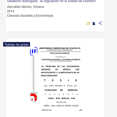
Gestación subrogada : su regulación en el Estado de Guerrero
González Gómez, Viviana
2014
Ciencias Sociales y Económicas
share
Trabajo de grado