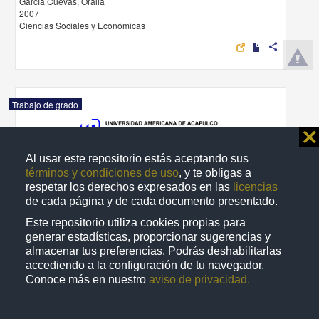
García Cuevas, Oralia
2007
Ciencias Sociales y Económicas
share
Trabajo de grado
⨯
Al usar este repositorio estás aceptando sus
términos y condiciones de uso
, y te obligas a
respetar los derechos expresados en las
licencias
de cada página y de cada documento presentado.
Este repositorio utiliza cookies propias para
generar estadísticas, proporcionar sugerencias y
almacenar tus preferencias. Podrás deshabilitarlas
accediendo a la configuración de tu navegador.
Conoce más en nuestro
aviso de privacidad.
El dumping reversivo : su prevencion