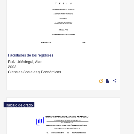
Facultades de los regidores
Ruíz Urióstegui, Alan
2008
Ciencias Sociales y Económicas
share
Trabajo de grado