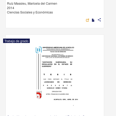
Ruiz Massieu, Maricela del Carmen
2014
Ciencias Sociales y Económicas
share
Trabajo de grado