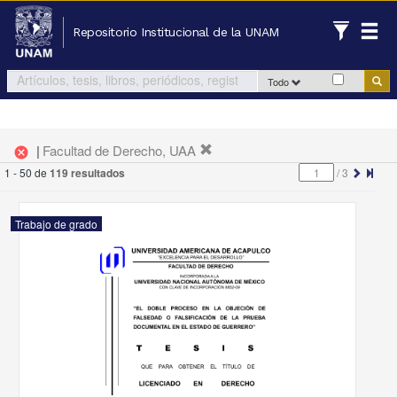
Repositorio Institucional de la UNAM
Todo
|
Facultad de Derecho, UAA
cancel
1 - 50 de
119 resultados
/
3
Trabajo de grado