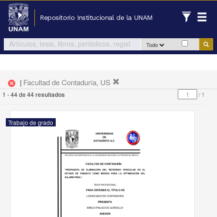
Repositorio Institucional de la UNAM
Todo
|
Facultad de Contaduría, US
cancel
1 - 44 de
44 resultados
/
1
Trabajo de grado