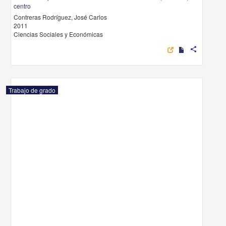
centro
Contreras Rodríguez, José Carlos
2011
Ciencias Sociales y Económicas
share
Trabajo de grado