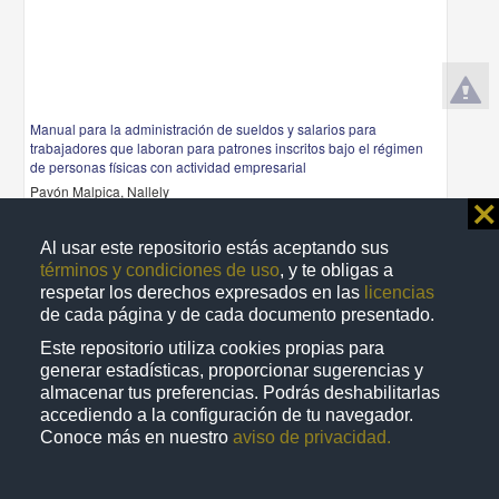
Manual para la administración de sueldos y salarios para
trabajadores que laboran para patrones inscritos bajo el régimen
de personas físicas con actividad empresarial
Pavón Malpica, Nallely
⨯
2011
Ciencias Sociales y Económicas
Al usar este repositorio estás aceptando sus
share
términos y condiciones de uso
, y te obligas a
respetar los derechos expresados en las
licencias
de cada página y de cada documento presentado.
Este repositorio utiliza cookies propias para
Trabajo de grado
generar estadísticas, proporcionar sugerencias y
almacenar tus preferencias. Podrás deshabilitarlas
accediendo a la configuración de tu navegador.
Conoce más en nuestro
aviso de privacidad.