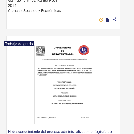
Galindo Tominez, Karina Iveth
2014
Ciencias Sociales y Económicas
share
Trabajo de grado
El desconocimiento del proceso administrativo, en el registro del