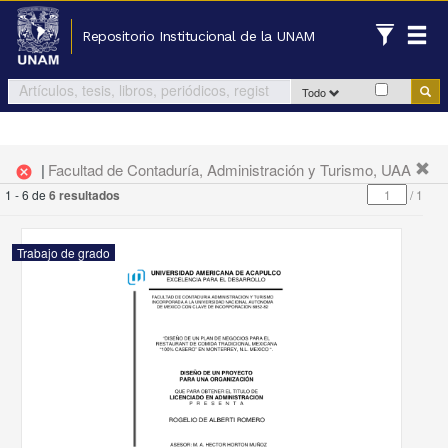
Repositorio Institucional de la UNAM
Todo
|
Facultad de Contaduría, Administración y Turismo, UAA
cancel
1 - 6 de
6 resultados
/
1
Trabajo de grado