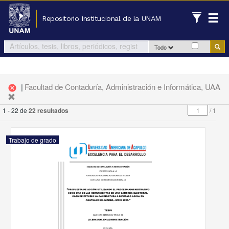
Repositorio Institucional de la UNAM
Todo
|
Facultad de Contaduría, Administración e Informática, UAA
cancel
1 - 22 de
22 resultados
/
1
Trabajo de grado