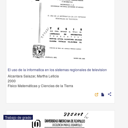
El uso de la informatica en los sistemas regionales de television
Alcantara Salazar, Martha Leticia
2000
Físico Matemáticas y Ciencias de la Tierra
share
Trabajo de grado