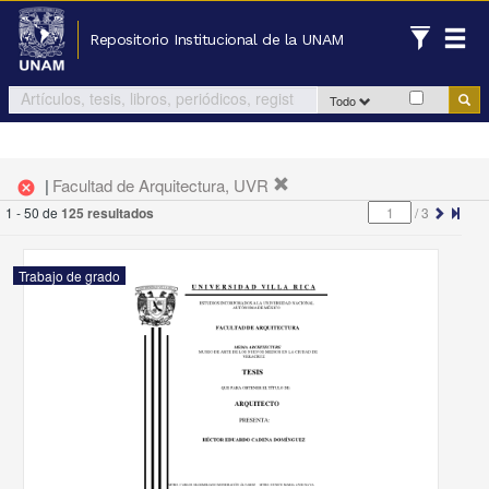
Repositorio Institucional de la UNAM
Todo
|
Facultad de Arquitectura, UVR
cancel
1 - 50 de
125 resultados
/
3
Trabajo de grado