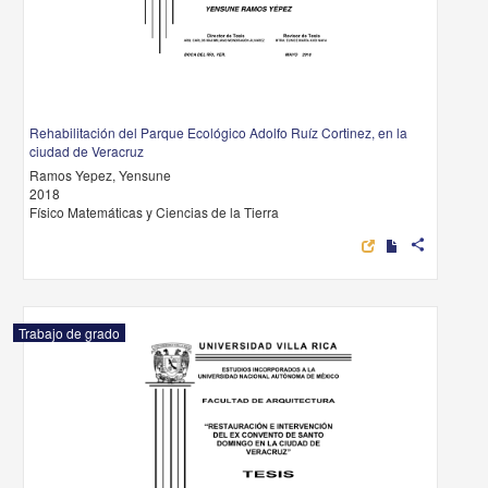
Rehabilitación del Parque Ecológico Adolfo Ruíz Cortinez, en la
ciudad de Veracruz
Ramos Yepez, Yensune
2018
Físico Matemáticas y Ciencias de la Tierra
share
Trabajo de grado