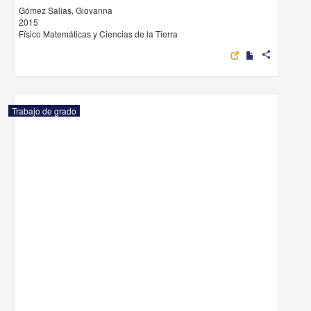
Gómez Salias, Giovanna
2015
Físico Matemáticas y Ciencias de la Tierra
share
Trabajo de grado