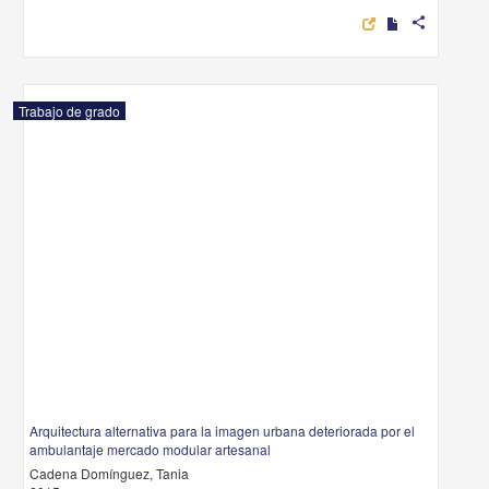
share
Trabajo de grado
Arquitectura alternativa para la imagen urbana deteriorada por el
ambulantaje mercado modular artesanal
Cadena Domínguez, Tania