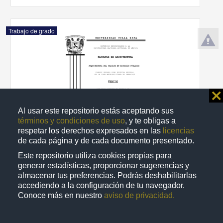
Trabajo de grado
⨯
Al usar este repositorio estás aceptando sus
términos y condiciones de uso
, y te obligas a
respetar los derechos expresados en las
licencias
de cada página y de cada documento presentado.
Este repositorio utiliza cookies propias para
generar estadísticas, proporcionar sugerencias y
almacenar tus preferencias. Podrás deshabilitarlas
Arquitectura del paisaje en espacios públicos parque urbano como
reserva natural en la zona metropolitana de Veracruz
accediendo a la configuración de tu navegador.
Conoce más en nuestro
aviso de privacidad.
Cruz Ramón, Joana
2013
Físico Matemáticas y Ciencias de la Tierra