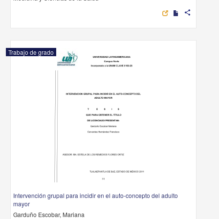
share
Trabajo de grado
Intervención grupal para incidir en el auto-concepto del adulto
mayor
Garduño Escobar, Mariana