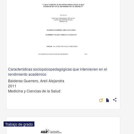
Características sociopsicopedagógicas que intervienen en el
rendimiento académico
Balderas Guerrero, Areli Alejandra
2011
Medicina y Ciencias de la Salud
share
Trabajo de grado