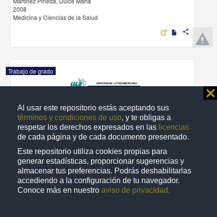
Martínez Pineda, Dulce María
2008
Medicina y Ciencias de la Salud
share
Trabajo de grado
⨯
Al usar este repositorio estás aceptando sus
términos y condiciones de uso
, y te obligas a
respetar los derechos expresados en las
licencias
de cada página y de cada documento presentado.
Este repositorio utiliza cookies propias para
generar estadísticas, proporcionar sugerencias y
almacenar tus preferencias. Podrás deshabilitarlas
accediendo a la configuración de tu navegador.
Conoce más en nuestro
aviso de privacidad.
El amor de pareja desde la perspectiva del hombre