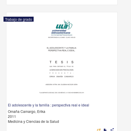
Trabajo de grado
El adolescente y la familia : perspectiva real e ideal
Omaña Camargo, Erika
2011
Medicina y Ciencias de la Salud
share