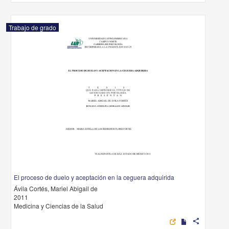
Trabajo de grado
El proceso de duelo y aceptación en la ceguera adquirida
Ávila Cortés, Mariel Abigail de
2011
Medicina y Ciencias de la Salud
share