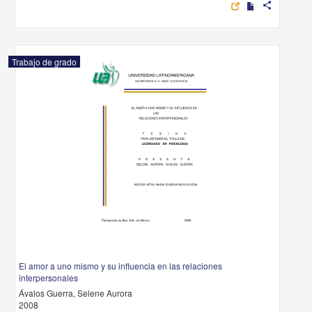
share
Trabajo de grado
El amor a uno mismo y su influencia en las relaciones
interpersonales
Ávalos Guerra, Selene Aurora
2008