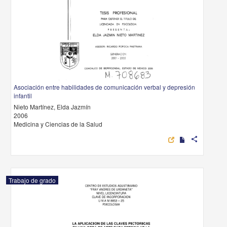
Asociación entre habilidades de comunicación verbal y depresión
infantil
Nieto Martínez, Elda Jazmín
2006
Medicina y Ciencias de la Salud
share
Trabajo de grado