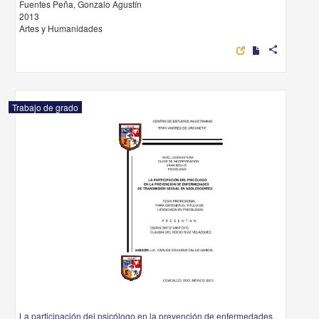
Fuentes Peña, Gonzalo Agustín
2013
Artes y Humanidades
share
Trabajo de grado
La participación del psicólogo en la prevención de enfermedades