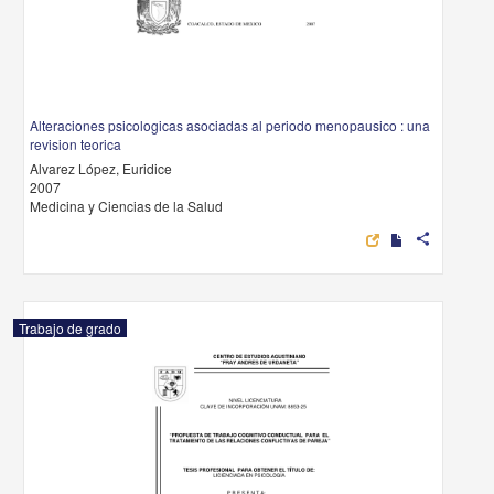
Alteraciones psicologicas asociadas al periodo menopausico : una
revision teorica
Alvarez López, Euridice
2007
Medicina y Ciencias de la Salud
share
Trabajo de grado