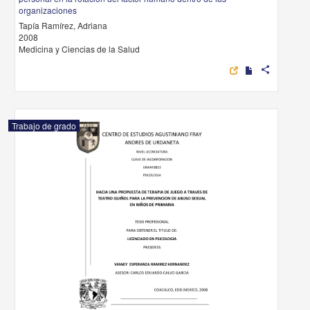
organizaciones
Tapía Ramírez, Adriana
2008
Medicina y Ciencias de la Salud
share
Trabajo de grado