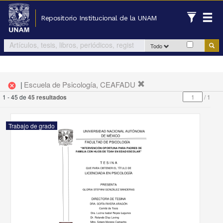
Repositorio Institucional de la UNAM
Todo
|
Escuela de Psicología, CEAFADU
cancel
1 - 45 de
45 resultados
/
1
Trabajo de grado