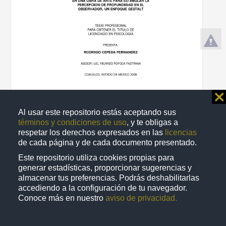
⨯
La aplicacion de las claves pictoricas en una obra de arte para
estimular la percepcion de profundidad en el observador, un
Al usar este repositorio estás aceptando sus
enfoque gestalt
términos y condiciones de uso
, y te obligas a
Cepeda Fernandez, Rodrigo
respetar los derechos expresados en las
licencias
2006
de cada página y de cada documento presentado.
Medicina y Ciencias de la Salud
Este repositorio utiliza cookies propias para
share
generar estadísticas, proporcionar sugerencias y
almacenar tus preferencias. Podrás deshabilitarlas
accediendo a la configuración de tu navegador.
Conoce más en nuestro
aviso de privacidad.
Trabajo de grado