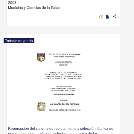
2008
Medicina y Ciencias de la Salud
share
Trabajo de grado
Repercusión del sistema de reclutamiento y selección técnica de
personal en la rotación del factor humano dentro de las