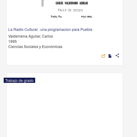
La Radio Cultural : una programacion para Puebla
Valderrama Aguilar, Carlos
1995
Ciencias Sociales y Económicas
share
Trabajo de grado