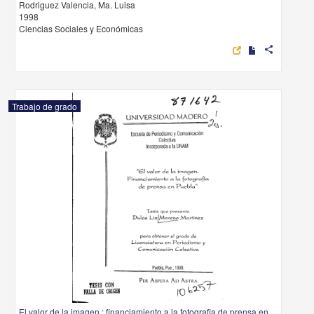
Rodriguez Valencia, Ma. Luisa
1998
Ciencias Sociales y Económicas
share
Trabajo de grado
El valor de la imagen : financiamiento a la fotografia de prensa en