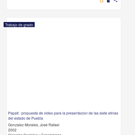
share
Trabajo de grado
Papatl : propuesta de video para la presentacion de las siete etnias
del estado de Puebla
Gonzalez Morales, José Rafael
2002
Ciencias Sociales y Económicas