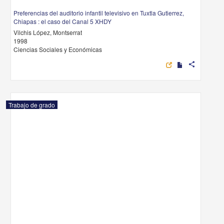
Preferencias del auditorio infantil televisivo en Tuxtla Gutierrez,
Chiapas : el caso del Canal 5 XHDY
Vilchis López, Montserrat
1998
Ciencias Sociales y Económicas
share
Trabajo de grado