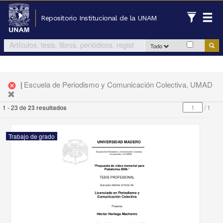
Repositorio Institucional de la UNAM
Todo
|
Escuela de Periodismo y Comunicación Colectiva, UMAD
cancel
1 - 23 de
23 resultados
/
1
Trabajo de grado