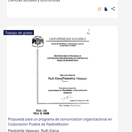
share
Trabajo de grado
Propuesta para un programa de comunicacion organizacional en
Corporacion Puebla de Radiodifucion
Piedrahita Vasquez, Ruth Elena