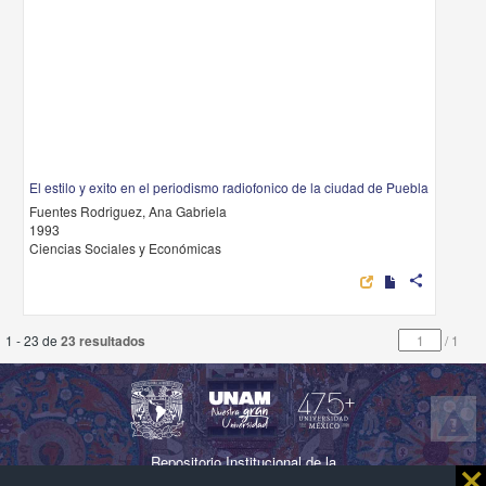
El estilo y exito en el periodismo radiofonico de la ciudad de Puebla
Fuentes Rodriguez, Ana Gabriela
1993
Ciencias Sociales y Económicas
share
1 - 23 de
23 resultados
/
1
Repositorio Institucional de la
⨯
Universidad Nacional Autónoma de México