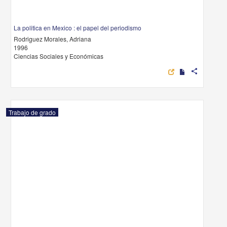
La politica en Mexico : el papel del periodismo
Rodriguez Morales, Adriana
1996
Ciencias Sociales y Económicas
share
Trabajo de grado