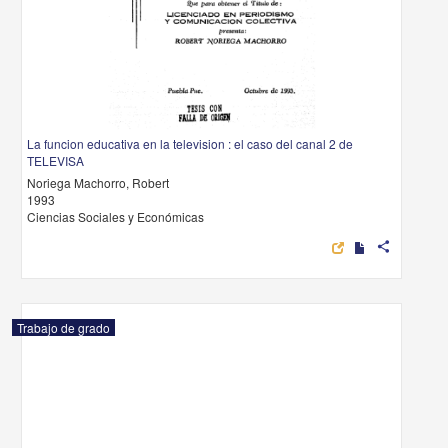
La funcion educativa en la television : el caso del canal 2 de
TELEVISA
Noriega Machorro, Robert
1993
Ciencias Sociales y Económicas
share
Trabajo de grado