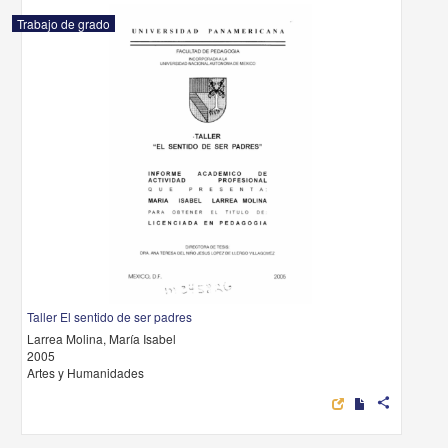
Trabajo de grado
Taller El sentido de ser padres
Larrea Molina, María Isabel
2005
Artes y Humanidades
share