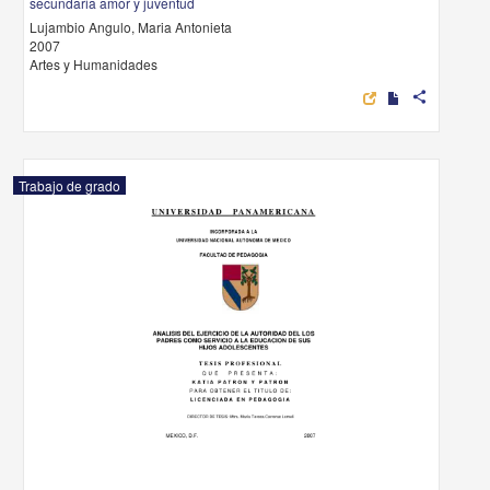
secundaria amor y juventud
Lujambio Angulo, Maria Antonieta
2007
Artes y Humanidades
share
Trabajo de grado