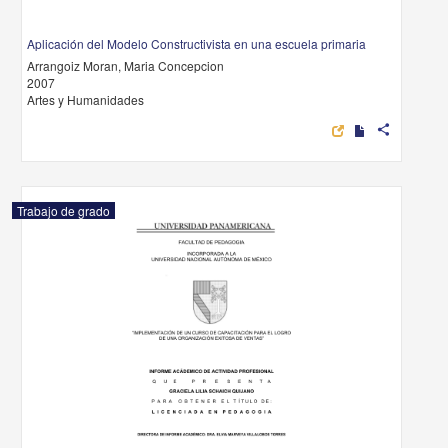
Aplicación del Modelo Constructivista en una escuela primaria
Arrangoiz Moran, Maria Concepcion
2007
Artes y Humanidades
share
Trabajo de grado