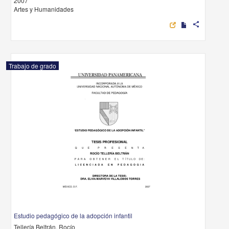
2007
Artes y Humanidades
share
Trabajo de grado
Estudio pedagógico de la adopción infantil
Tellería Beltrán, Rocío