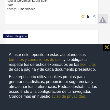
Aguilar Cervantes, Laura Edith
2005
Artes y Humanidades
share
Trabajo de grado
⨯
Al usar este repositorio estás aceptando sus
términos y condiciones de uso
, y te obligas a
respetar los derechos expresados en las
licencias
de cada página y de cada documento presentado.
Este repositorio utiliza cookies propias para
generar estadísticas, proporcionar sugerencias y
almacenar tus preferencias. Podrás deshabilitarlas
accediendo a la configuración de tu navegador.
Conoce más en nuestro
aviso de privacidad.
Acción educativa entre los padres y los maestros con niños que