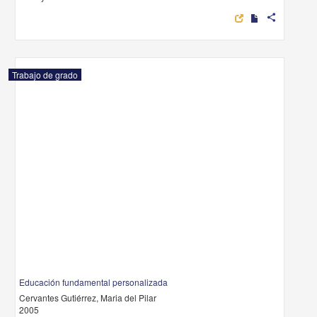
share
Trabajo de grado
Educación fundamental personalizada
Cervantes Gutiérrez, Maria del Pilar
2005