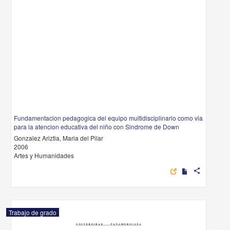
Fundamentacion pedagogica del equipo multidisciplinario como via
para la atencion educativa del niño con Sindrome de Down
Gonzalez Ariztia, Maria del Pilar
2006
Artes y Humanidades
share
Trabajo de grado