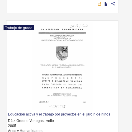
share
Trabajo de grado
Educación activa y el trabajo por proyectos en el jardín de niños
Díaz-Greene Venegas, Ivette
2005
Artes y Humanidades