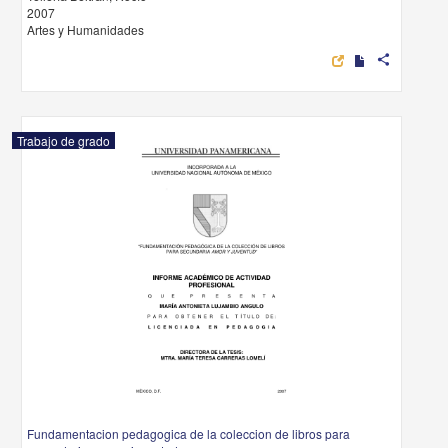
2007
Artes y Humanidades
share
Trabajo de grado
Fundamentacion pedagogica de la coleccion de libros para