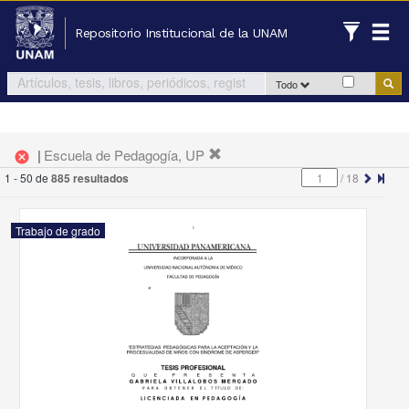
Repositorio Institucional de la UNAM
Todo
|
Escuela de Pedagogía, UP
cancel
1 - 50 de
885 resultados
/
18
Trabajo de grado