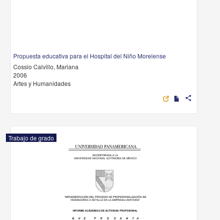
Propuesta educativa para el Hospital del Niño Morelense
Cossio Calvillo, Mariana
2006
Artes y Humanidades
share
Trabajo de grado