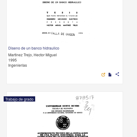
Diseno de un banco hidraulico
Martinez Trejo, Hector Miguel
1995
Ingenierías
share
Trabajo de grado