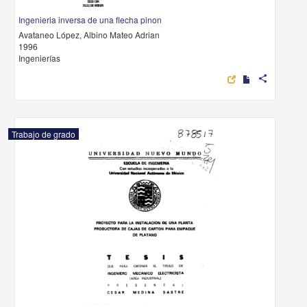
Ingenieria inversa de una flecha pinon
Avataneo López, Albino Mateo Adrian
1996
Ingenierías
share
Trabajo de grado