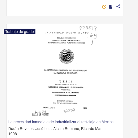
share
Trabajo de grado
La necesidad inmediata de industrializar el reciclaje en Mexico
Durán Reveles, José Luis; Alcala Romano, Ricardo Martin
1998