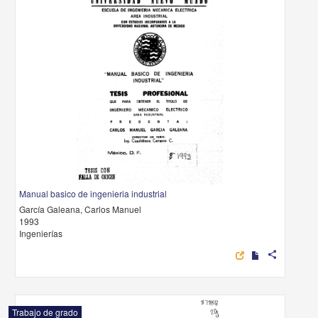
Manual basico de ingenieria industrial
García Galeana, Carlos Manuel
1993
Ingenierías
share
Trabajo de grado