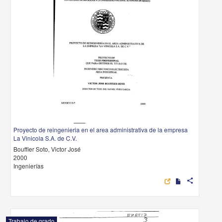
Proyecto de reingenieria en el area administrativa de la empresa
La Vinicola S.A. de C.V.
Bouffier Soto, Victor José
2000
Ingenierías
share
Trabajo de grado