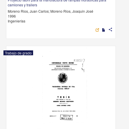
camiones y trailers
Moreno Rios, Juan Carlos; Moreno Rios, Joaquin José
1996
Ingenierías
share
Trabajo de grado