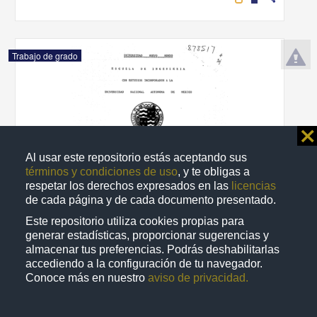
Trabajo de grado
⨯
Al usar este repositorio estás aceptando sus
términos y condiciones de uso
, y te obligas a
respetar los derechos expresados en las
licencias
de cada página y de cada documento presentado.
Este repositorio utiliza cookies propias para
generar estadísticas, proporcionar sugerencias y
almacenar tus preferencias. Podrás deshabilitarlas
Estudio y proyecto de una fabrica de papel Kraft semi-Kraft y cajas
accediendo a la configuración de tu navegador.
de empaque situada en Guadalajara, Jalisco
Conoce más en nuestro
aviso de privacidad.
Gonzalez Cimadevilla, Juan Pablo
1992
Ingenierías