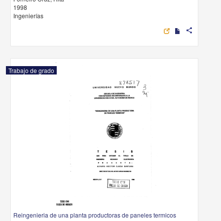
1998
Ingenierías
share
Trabajo de grado
Reingenieria de una planta productoras de paneles termicos