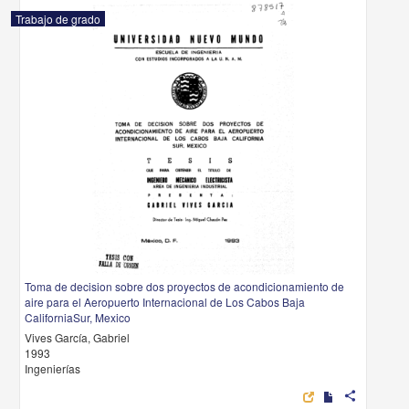
Trabajo de grado
Toma de decision sobre dos proyectos de acondicionamiento de
aire para el Aeropuerto Internacional de Los Cabos Baja
CaliforniaSur, Mexico
Vives García, Gabriel
1993
Ingenierías
share