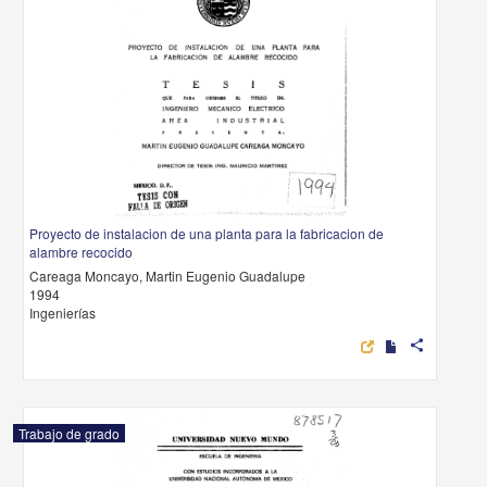
Proyecto de instalacion de una planta para la fabricacion de
alambre recocido
Careaga Moncayo, Martin Eugenio Guadalupe
1994
Ingenierías
share
Trabajo de grado