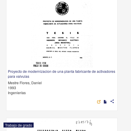
Proyecto de modernizacion de una planta fabricante de activadores
para valvulas
Mestre Flores, Daniel
1993
Ingenierías
share
Trabajo de grado