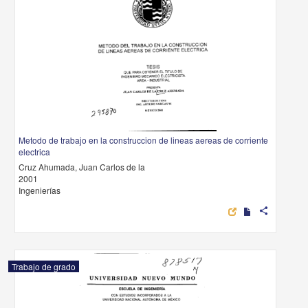
Metodo de trabajo en la construccion de lineas aereas de corriente
electrica
Cruz Ahumada, Juan Carlos de la
2001
Ingenierías
share
Trabajo de grado