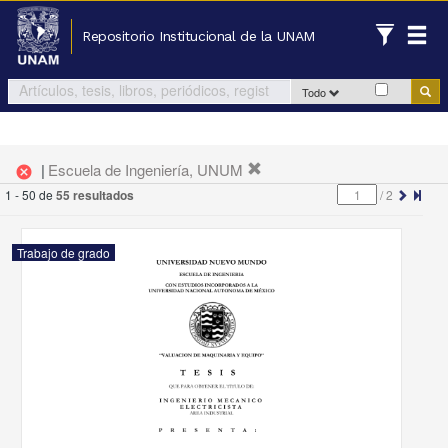
Repositorio Institucional de la UNAM
Todo
|
Escuela de Ingeniería, UNUM
cancel
1 - 50 de
55 resultados
/
2
Trabajo de grado