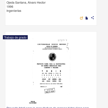
Ojeda Santana, Alvaro Hector
1996
Ingenierías
share
Trabajo de grado
Proyecto fabril para la manufactura de rampas hidraulicas para