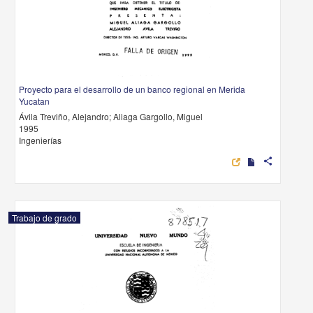
Proyecto para el desarrollo de un banco regional en Merida
Yucatan
Ávila Treviño, Alejandro; Aliaga Gargollo, Miguel
1995
Ingenierías
share
Trabajo de grado