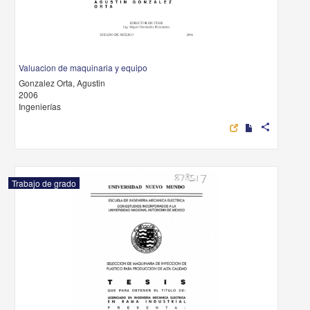
Valuacion de maquinaria y equipo
Gonzalez Orta, Agustin
2006
Ingenierías
share
Trabajo de grado