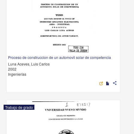
Proceso de construccion de un automovil solar de competencia
Luna Aceves, Luis Carlos
2002
Ingenierías
share
Trabajo de grado