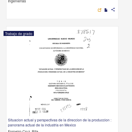
Ingenierías
share
Trabajo de grado
Situacion actual y perspectivas de la direccion de la produccion :
panorama actual de la industria en Mexico
Forneiro Cruz, Rita