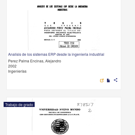
Analisis de los sistemas ERP desde la ingenieria industrial
Perez Palma Encinas, Alejandro
2002
Ingenierías
share
Trabajo de grado