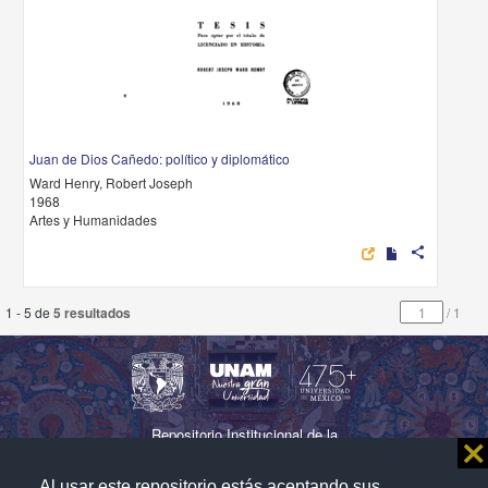
Juan de Dios Cañedo: político y diplomático
Ward Henry, Robert Joseph
1968
Artes y Humanidades
share
1 - 5 de
5 resultados
/
1
Repositorio Institucional de la
⨯
Universidad Nacional Autónoma de México
Al usar este repositorio estás aceptando sus