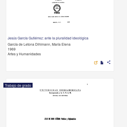
Jesús García Gutiérrez: ante la pluralidad ideológica
García de Letona Dihlmann, María Elena
1969
Artes y Humanidades
share
Trabajo de grado