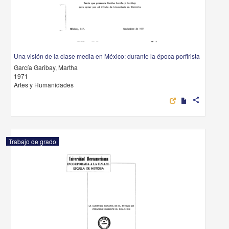
Una visión de la clase media en México: durante la época porfirista
García Garibay, Martha
1971
Artes y Humanidades
share
Trabajo de grado