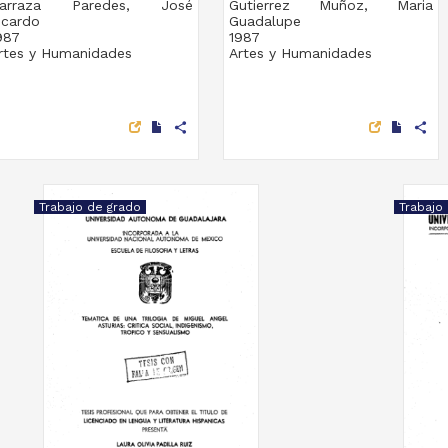
arraza Paredes, José
Gutierrez Muñoz, Maria
icardo
Guadalupe
987
1987
rtes y Humanidades
Artes y Humanidades
share
share
Trabajo de grado
Trabajo