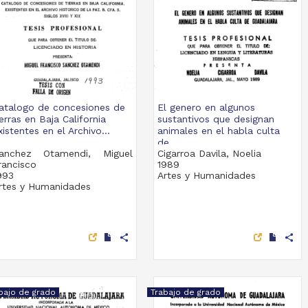
atalogo de concesiones de
El genero en algunos
ierras en Baja California
sustantivos que designan
xistentes en el Archivo...
animales en el habla culta
de...
anchez Otamendi, Miguel
Cigarroa Davila, Noelia
rancisco
1989
993
Artes y Humanidades
rtes y Humanidades
share
share
bajo de grado
Trabajo de grado