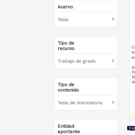
Acervo
Tesis
11
Tipo de
C
recurso
t
e
Trabajo de grado
11
S
F
1
A
Tipo de
contenido
Tesis de licenciatura
11
Entidad
Tra
aportante