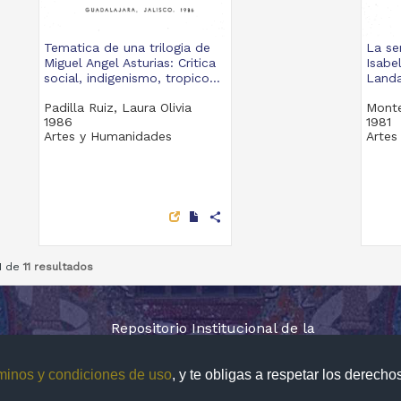
Tematica de una trilogia de
La se
Miguel Angel Asturias: Critica
Isabe
social, indigenismo, tropico...
Landa
Padilla Ruiz, Laura Olivia
Monte
1986
1981
Artes y Humanidades
Artes
share
11 de
11 resultados
Repositorio Institucional de la
Universidad Nacional Autónoma de México
minos y condiciones de uso
, y te obligas a respetar los derech