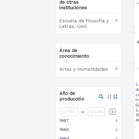
de otras
instituciones
Escuela de Filosofía y
11
Letras, UAG
Área de
conocimiento
Artes y Humanidades
11
L
d
Año de
c
producción
h
G
L
a
>
1
A
1987
4
1986
2
1989
2