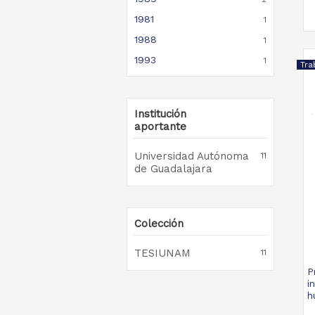
1981
1
1988
1
1993
1
Tra
Institución
aportante
Universidad Autónoma
11
de Guadalajara
Colección
TESIUNAM
11
P
i
h