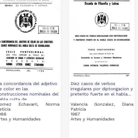
a concordancia del adjetivo
Diez casos de verbos
e color en las
irregulares por diptongacion y
onstrucciones nominales del
preterito fuerte en el habla...
abla culta de...
omez Echavarri, Norma
Valencia Gonzalez, Diana
eticia
Patricia
988
1987
rtes y Humanidades
Artes y Humanidades