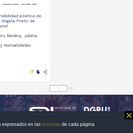
nsibilidad poetica de
l Angela Prieto de
zuri
ro Medina, Julieta
 y Humanidades
share
/
1
⨯
os expresados en las
licencias
de cada página