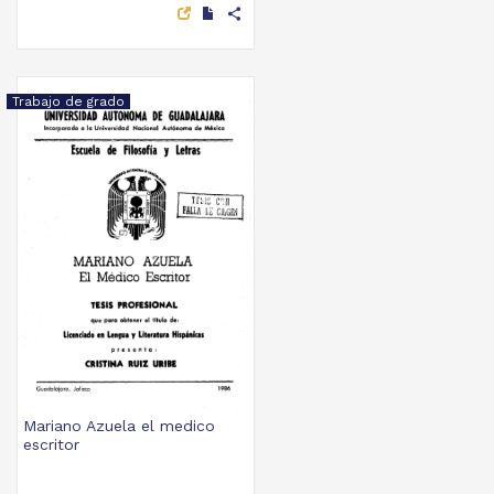
share
Trabajo de grado
Mariano Azuela el medico
escritor