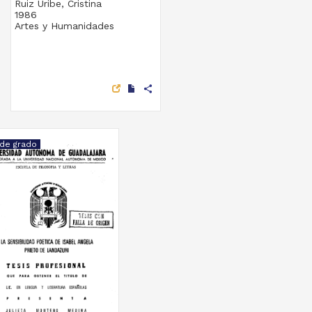
Ruiz Uribe, Cristina
1986
Artes y Humanidades
share
 de grado