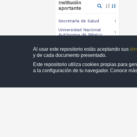
Institución
aportante
Secretaría de Salud
1
Universidad Nacional
1
Autónoma de México
Al usar este repositorio estás aceptando sus
tér
y de cada documento presentado.
Colección
Este repositorio utiliza cookies propias para g
a la configuración de tu navegador. Conoce má
TESIUNAM
1
1 - 
Directorio
D.R. © 2019. Universidad Nacional Autónom