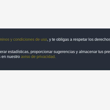
minos y condiciones de uso
, y te obligas a respetar los derech
enerar estadísticas, proporcionar sugerencias y almacenar tus pr
s en nuestro
aviso de privacidad.
1 de
1 resultados
Repositorio Institucional de la
Universidad Nacional Autónoma de México
Contacto
N
a de México. Ciudad Universitaria, Coyoacán, C. P. 04510, Ciudad 