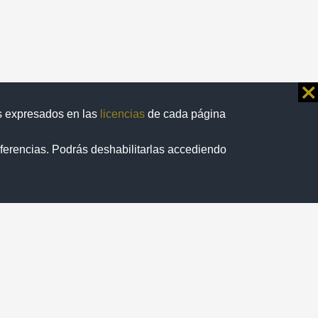
⨯
os expresados en las
licencias
de cada página
eferencias. Podrás deshabilitarlas accediendo
/
1
ormatividad
web
de México, México. Este sitio
puede ser