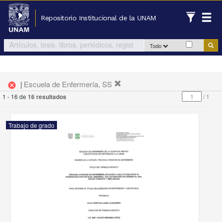
Repositorio Institucional de la UNAM
Todo
|
Escuela de Enfermería, SS
cancel
1 - 16 de
16 resultados
/
1
Trabajo de grado