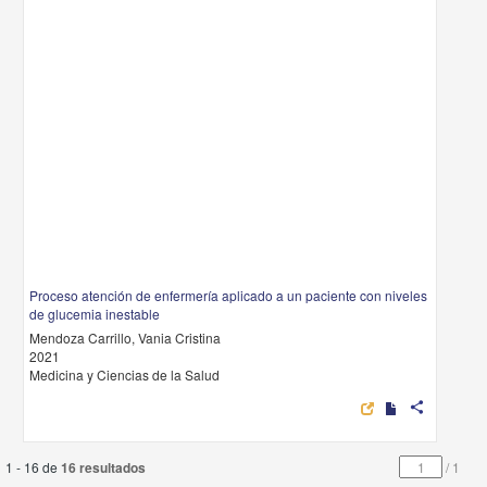
Proceso atención de enfermería aplicado a un paciente con niveles
de glucemia inestable
Mendoza Carrillo, Vania Cristina
2021
Medicina y Ciencias de la Salud
share
1 - 16 de
16 resultados
/
1