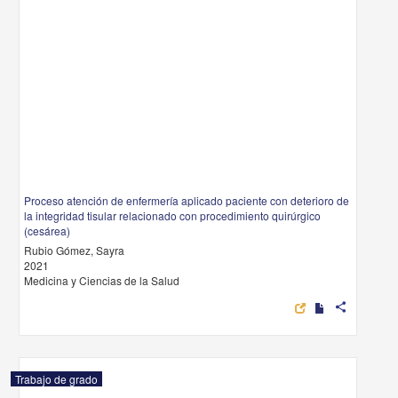
Proceso atención de enfermería aplicado paciente con deterioro de
la integridad tisular relacionado con procedimiento quirúrgico
(cesárea)
Rubio Gómez, Sayra
2021
Medicina y Ciencias de la Salud
share
Trabajo de grado