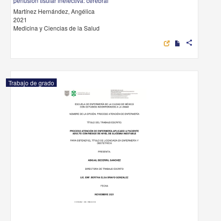
perfusión tisular inefectiva: cerebral
Martínez Hernández, Angélica
2021
Medicina y Ciencias de la Salud
share
Trabajo de grado