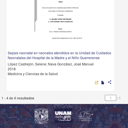
Sepsis neonatal en neonatos atendidos en la Unidad de Cuidados
Neonatales del Hospital de la Madre y el Niño Guerrerense
López Castrejón, Selene; Nava González, José Manuel
2018
Medicina y Ciencias de la Salud
share
1 - 4 de
4 resultados
/
1