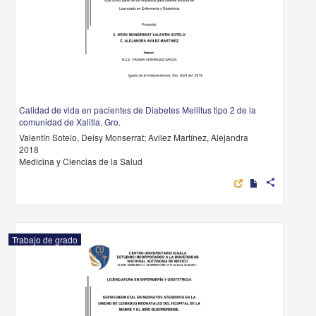
Calidad de vida en pacientes de Diabetes Mellitus tipo 2 de la
comunidad de Xalitla, Gro.
Valentín Sotelo, Deisy Monserrat; Avilez Martínez, Alejandra
2018
Medicina y Ciencias de la Salud
share
Trabajo de grado