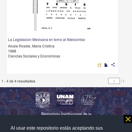
La Legislacion Mexicana en torno al fideicomiso
Alcala Rosete, Maria Cristina
1988
Ciencias Sociales y Económicas
share
1 - 4 de
4 resultados
/
1
Repositorio Institucional de la
⨯
Universidad Nacional Autónoma de México
Al usar este repositorio estás aceptando sus