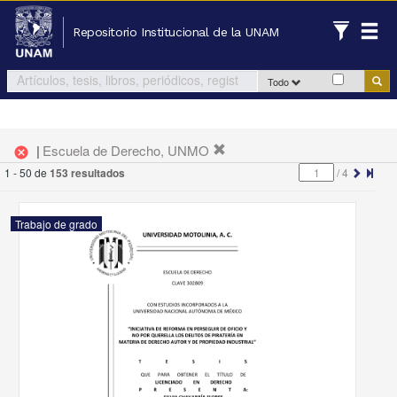
Repositorio Institucional de la UNAM
Todo
|
Escuela de Derecho, UNMO
cancel
1 - 50 de
153 resultados
/
4
Trabajo de grado