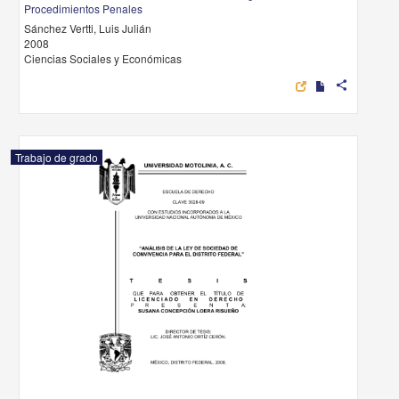
Procedimientos Penales
Sánchez Vertti, Luis Julián
2008
Ciencias Sociales y Económicas
share
Trabajo de grado