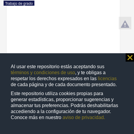
Trabajo de grado
⨯
Al usar este repositorio estás aceptando sus
términos y condiciones de uso
, y te obligas a
respetar los derechos expresados en las
licencias
de cada página y de cada documento presentado.
Propuesta de reforma de la fracción x del artículo 47 de la Ley
Este repositorio utiliza cookies propias para
federal del trabajo
generar estadísticas, proporcionar sugerencias y
Gómez Vergara, Anel
almacenar tus preferencias. Podrás deshabilitarlas
2004
accediendo a la configuración de tu navegador.
Ciencias Sociales y Económicas
Conoce más en nuestro
aviso de privacidad.
share