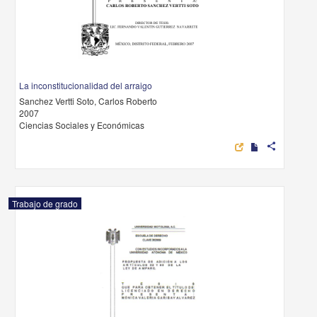
La inconstitucionalidad del arraigo
Sanchez Vertti Soto, Carlos Roberto
2007
Ciencias Sociales y Económicas
share
Trabajo de grado