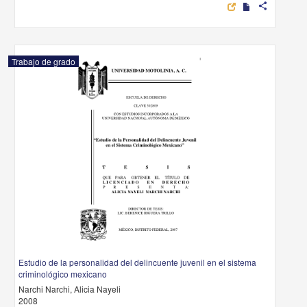
share
Trabajo de grado
Estudio de la personalidad del delincuente juvenil en el sistema
criminológico mexicano
Narchi Narchi, Alicia Nayeli
2008