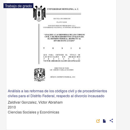
Trabajo de grado
Análisis a las reformas de los códigos civil y de procedimientos
civiles para el Distrito Federal, respecto al divorcio incausado
Zaldivar Gonzalez, Víctor Abraham
2010
Ciencias Sociales y Económicas
share