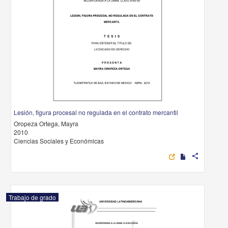
Lesión, figura procesal no regulada en el contrato mercantil
Oropeza Ortega, Mayra
2010
Ciencias Sociales y Económicas
share
Trabajo de grado