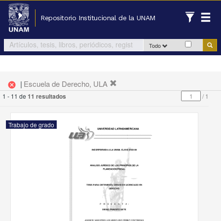
Repositorio Institucional de la UNAM
Todo
|
Escuela de Derecho, ULA
cancel
1 - 11 de
11 resultados
/
1
Trabajo de grado