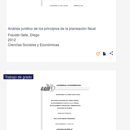
Análisis jurídico de los principios de la planeación fiscal
Frausto Gete, Diego
2012
Ciencias Sociales y Económicas
share
Trabajo de grado