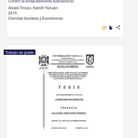
Control al endeudamiento subnacional
Alcalá Tinoco, Karolh Yunuen
2015
Ciencias Sociales y Económicas
share
Trabajo de grado