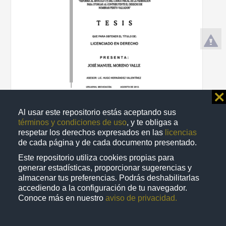
⨯
Reforma al articulo 175 del Codigo Fiscal de la Federación para
Al usar este repositorio estás aceptando sus
otorgar al contribuyente el derecho de nombrar perito valuador
términos y condiciones de uso
, y te obligas a
Moreno Valle, José Manuel
respetar los derechos expresados en las
licencias
2012
de cada página y de cada documento presentado.
Ciencias Sociales y Económicas
Este repositorio utiliza cookies propias para
share
generar estadísticas, proporcionar sugerencias y
almacenar tus preferencias. Podrás deshabilitarlas
accediendo a la configuración de tu navegador.
Conoce más en nuestro
aviso de privacidad.
Trabajo de grado