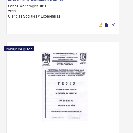
Ochoa Mondragón, Itzia
2013
Ciencias Sociales y Económicas
share
Trabajo de grado