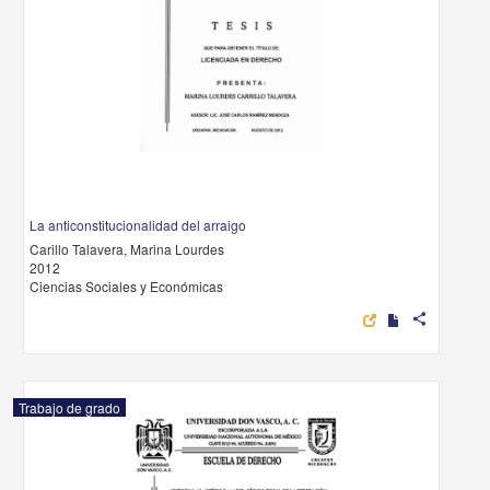
La anticonstitucionalidad del arraigo
Carillo Talavera, Marina Lourdes
2012
Ciencias Sociales y Económicas
share
Trabajo de grado