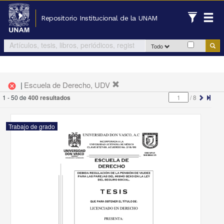
Repositorio Institucional de la UNAM
Todo
|
Escuela de Derecho, UDV
cancel
1 - 50 de
400 resultados
/
8
Trabajo de grado