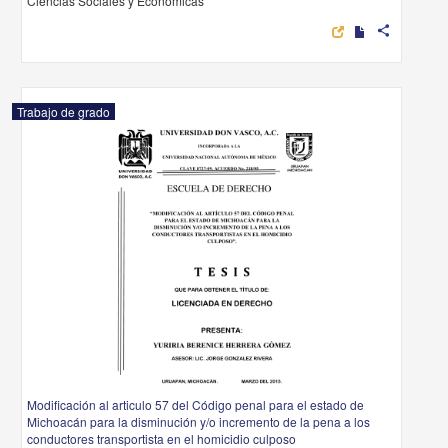
Ciencias Sociales y Económicas
share
Trabajo de grado
Modificación al articulo 57 del Código penal para el estado de
Michoacán para la disminución y/o incremento de la pena a los
conductores transportista en el homicidio culposo