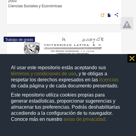
2003
Ciencias Sociales y Económicas
share
Trabajo de grado
⨯
Al usar este repositorio estás aceptando sus
términos y condiciones de uso
, y te obligas a
respetar los derechos expresados en las
licencias
de cada página y de cada documento presentado.
Este repositorio utiliza cookies propias para
generar estadísticas, proporcionar sugerencias y
almacenar tus preferencias. Podrás deshabilitarlas
accediendo a la configuración de tu navegador.
Conoce más en nuestro
aviso de privacidad.
Interpretacion del análisis financiero para pequeñas y mediamas
empresas