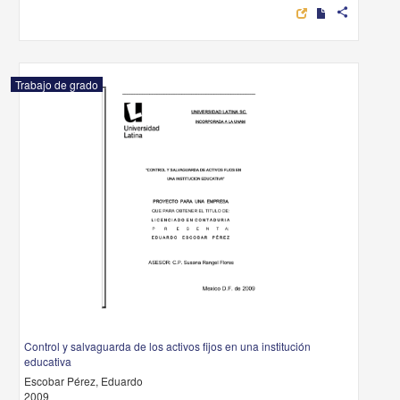
share
Trabajo de grado
Control y salvaguarda de los activos fijos en una institución
educativa
Escobar Pérez, Eduardo
2009