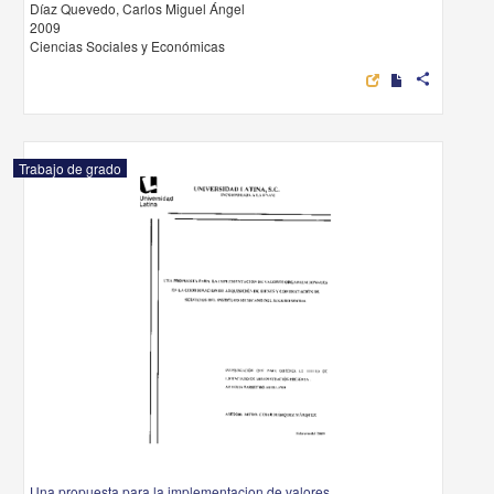
Díaz Quevedo, Carlos Miguel Ángel
2009
Ciencias Sociales y Económicas
share
Trabajo de grado
Una propuesta para la implementacion de valores