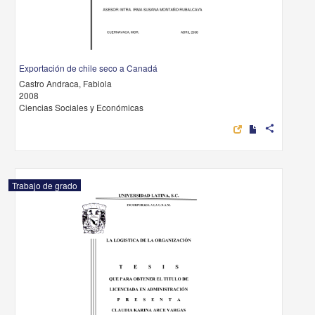
Exportación de chile seco a Canadá
Castro Andraca, Fabiola
2008
Ciencias Sociales y Económicas
share
Trabajo de grado