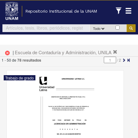
Repositorio Institucional de la UNAM
Todo
|
Escuela de Contaduría y Administración, UNILA
cancel
1 - 50 de
78 resultados
/
2
Trabajo de grado