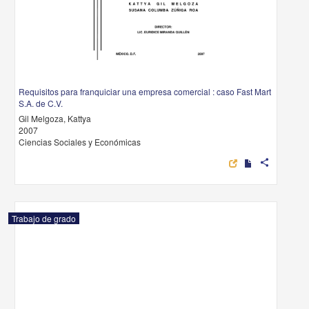
Requisitos para franquiciar una empresa comercial : caso Fast Mart
S.A. de C.V.
Gil Melgoza, Kattya
2007
Ciencias Sociales y Económicas
share
Trabajo de grado