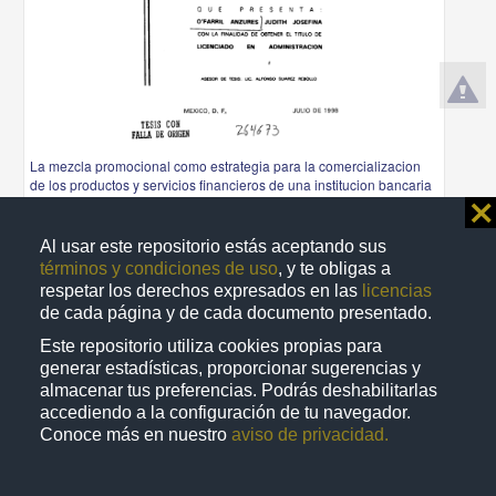
La mezcla promocional como estrategia para la comercializacion
de los productos y servicios financieros de una institucion bancaria
⨯
O'Farril Anzures, Judith Josefina
1998
Ciencias Sociales y Económicas
Al usar este repositorio estás aceptando sus
términos y condiciones de uso
, y te obligas a
share
respetar los derechos expresados en las
licencias
de cada página y de cada documento presentado.
Este repositorio utiliza cookies propias para
generar estadísticas, proporcionar sugerencias y
Trabajo de grado
almacenar tus preferencias. Podrás deshabilitarlas
accediendo a la configuración de tu navegador.
Conoce más en nuestro
aviso de privacidad.