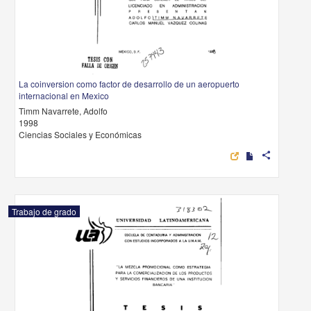
La coinversion como factor de desarrollo de un aeropuerto
internacional en Mexico
Timm Navarrete, Adolfo
1998
Ciencias Sociales y Económicas
share
Trabajo de grado