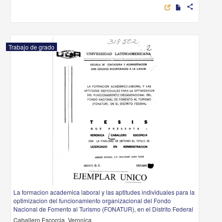
share
Trabajo de grado
La formacion academica laboral y las aptitudes individuales para la
optimizacion del funcionamiento organizacional del Fondo
Nacional de Fomento al Turismo (FONATUR), en el Distrito Federal
Caballero Escorcia, Veronica