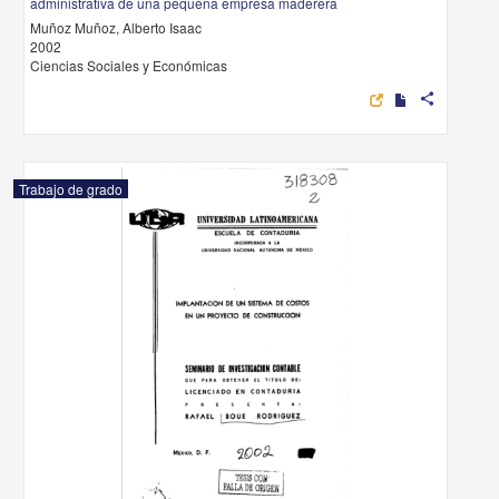
administrativa de una pequena empresa maderera
Muñoz Muñoz, Alberto Isaac
2002
Ciencias Sociales y Económicas
share
Trabajo de grado