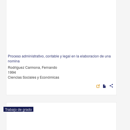
Proceso administrativo, contable y legal en la elaboracion de una
nomina
Rodriguez Carmona, Fernando
1994
Ciencias Sociales y Económicas
share
Trabajo de grado