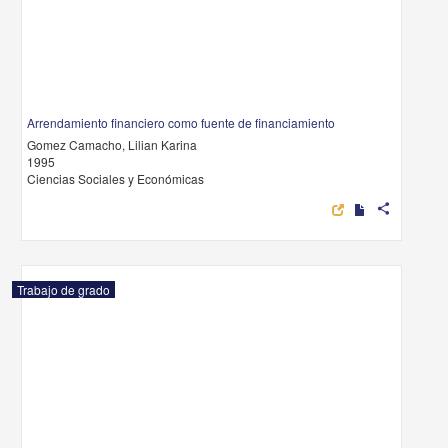
Arrendamiento financiero como fuente de financiamiento
Gomez Camacho, Lilian Karina
1995
Ciencias Sociales y Económicas
share
Trabajo de grado