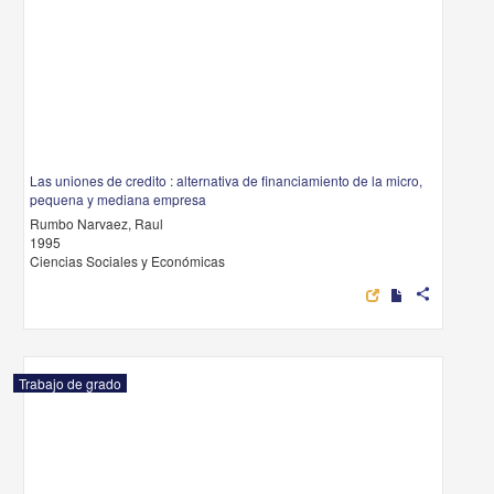
Las uniones de credito : alternativa de financiamiento de la micro,
pequena y mediana empresa
Rumbo Narvaez, Raul
1995
Ciencias Sociales y Económicas
share
Trabajo de grado