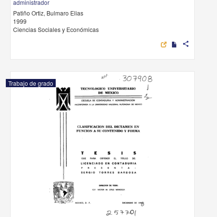
administrador
Patiño Ortiz, Bulmaro Elias
1999
Ciencias Sociales y Económicas
share
Trabajo de grado