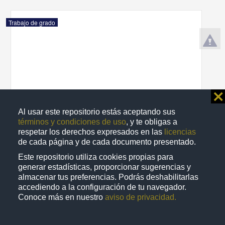
Trabajo de grado
⨯
Al usar este repositorio estás aceptando sus
términos y condiciones de uso
, y te obligas a
respetar los derechos expresados en las
licencias
de cada página y de cada documento presentado.
Este repositorio utiliza cookies propias para
generar estadísticas, proporcionar sugerencias y
El contralor en la policia bancaria
almacenar tus preferencias. Podrás deshabilitarlas
Castillo Romero, Juan José
accediendo a la configuración de tu navegador.
1993
Conoce más en nuestro
aviso de privacidad.
Ciencias Sociales y Económicas
share