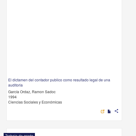
El dictamen del contador publico como resultado legal de una
auditoria
García Ordaz, Ramon Sadoc
1994
Ciencias Sociales y Económicas
share
Trabajo de grado