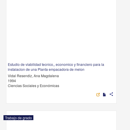
Estudio de viabilidad tecnico,, economico y financiero para la
instalacion de una Planta empacadora de melon
Vidal Resendiz, Ana Magdalena
1994
Ciencias Sociales y Económicas
share
Trabajo de grado