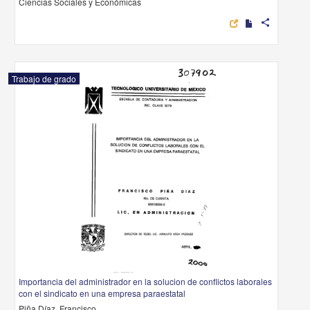
Ciencias Sociales y Económicas
share
Trabajo de grado
Importancia del administrador en la solucion de conflictos laborales
con el sindicato en una empresa paraestatal
Piña Díaz, Francisco