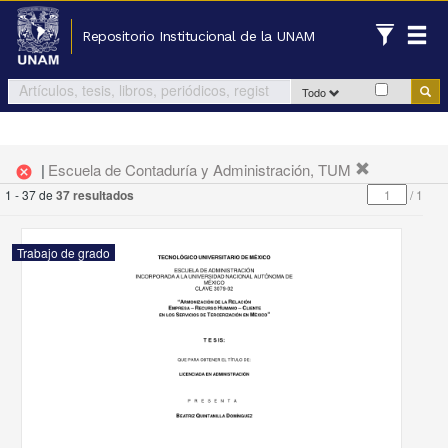
Repositorio Institucional de la UNAM
Todo
|
Escuela de Contaduría y Administración, TUM
cancel
1 - 37 de
37 resultados
/
1
Trabajo de grado