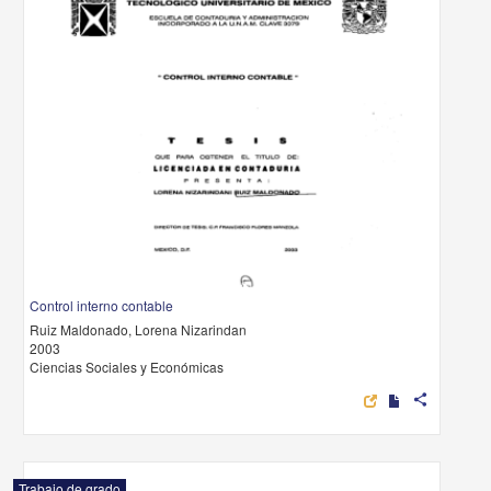
Control interno contable
Ruiz Maldonado, Lorena Nizarindan
2003
Ciencias Sociales y Económicas
share
Trabajo de grado