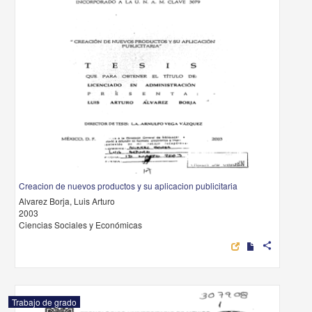
Creacion de nuevos productos y su aplicacion publicitaria
Alvarez Borja, Luis Arturo
2003
Ciencias Sociales y Económicas
share
Trabajo de grado