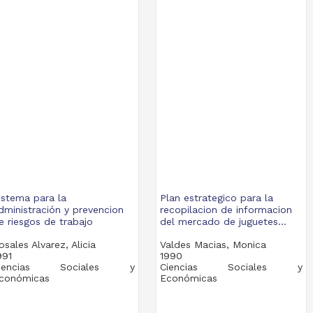
istema para la
Plan estrategico para la
dministración y prevencion
recopilacion de informacion
e riesgos de trabajo
del mercado de juguetes...
osales Alvarez, Alicia
Valdes Macias, Monica
991
1990
iencias Sociales y
Ciencias Sociales y
conómicas
Económicas