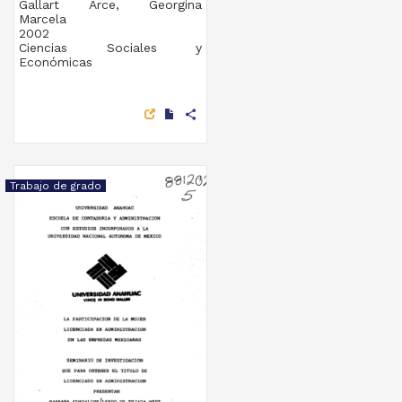
Gallart Arce, Georgina
Marcela
2002
Ciencias Sociales y
Económicas
share
Trabajo de grado