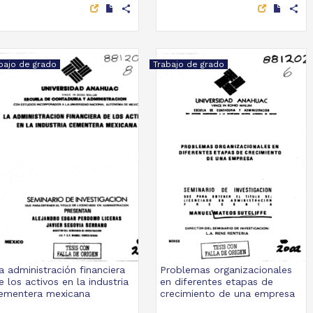
share
share
bajo de grado
Trabajo de grado
a administración financiera
Problemas organizacionales
e los activos en la industria
en diferentes etapas de
ementera mexicana
crecimiento de una empresa