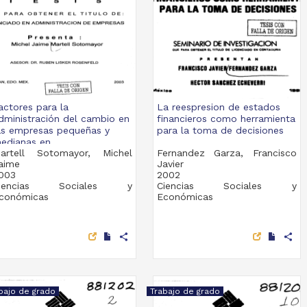
actores para la
La reespresion de estados
dministración del cambio en
financieros como herramienta
as empresas pequeñas y
para la toma de decisiones
edianas en...
artell Sotomayor, Michel
Fernandez Garza, Francisco
aime
Javier
003
2002
iencias Sociales y
Ciencias Sociales y
conómicas
Económicas
share
share
bajo de grado
Trabajo de grado