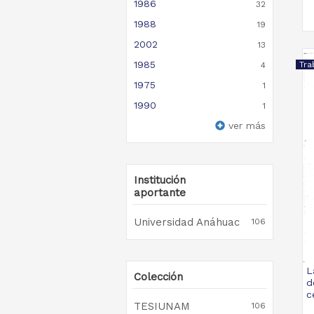
1986
32
1988
19
2002
13
1985
Tra
4
1975
1
1990
1
ver más
Institución
aportante
Universidad Anáhuac
106
L
Colección
d
c
TESIUNAM
106