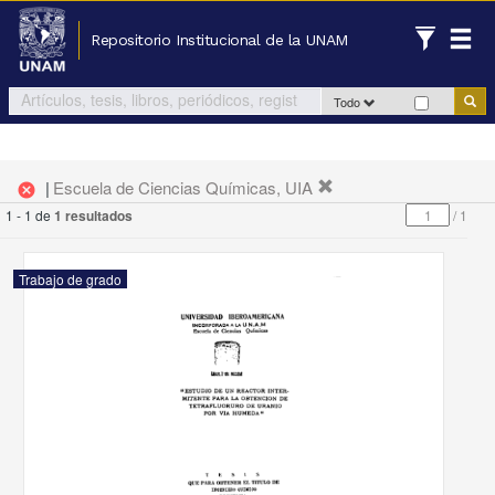
Repositorio Institucional de la UNAM
Todo
|
Escuela de Ciencias Químicas, UIA
cancel
1 - 1 de
1 resultados
/
1
Trabajo de grado