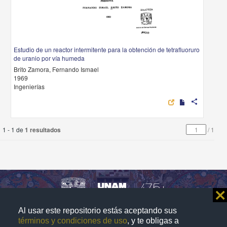
Estudio de un reactor intermitente para la obtención de tetrafluoruro
de uranio por vía humeda
Brito Zamora, Fernando Ismael
1969
Ingenierías
share
1 - 1 de
1 resultados
/
1
⨯
Al usar este repositorio estás aceptando sus
Repositorio Institucional de la
términos y condiciones de uso
, y te obligas a
Universidad Nacional Autónoma de México