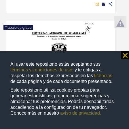
share
Trabajo de grado
⨯
Al usar este repositorio estás aceptando sus
términos y condiciones de uso
, y te obligas a
respetar los derechos expresados en las
licencias
de cada página y de cada documento presentado.
Este repositorio utiliza cookies propias para
generar estadísticas, proporcionar sugerencias y
almacenar tus preferencias. Podrás deshabilitarlas
accediendo a la configuración de tu navegador.
Evaluacion de los niveles de bioacumulacion por metales pesados
Conoce más en nuestro
aviso de privacidad.
en el ostion Crassostrea Virginica. Gmelin, como indicadores de
contaminacion por hidrocarburos en el canal de Chijol, Ver.
Ávila Perez, Pedro