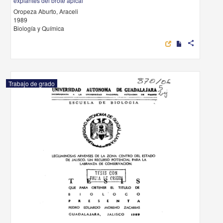
explantes del brote apical
Oropeza Aburto, Araceli
1989
Biología y Química
share
Trabajo de grado