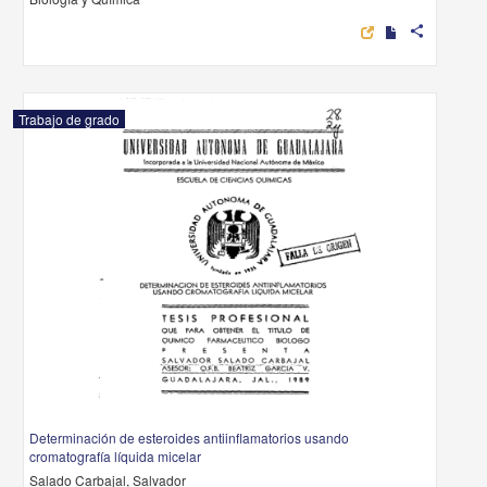
share
Trabajo de grado
Determinación de esteroides antiinflamatorios usando
cromatografía líquida micelar
Salado Carbajal, Salvador