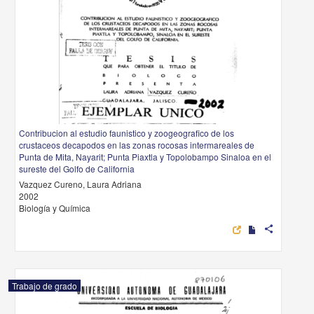
Contribucion al estudio faunistico y zoogeografico de los
crustaceos decapodos en las zonas rocosas intermareales de
Punta de Mita, Nayarit; Punta Piaxtla y Topolobampo Sinaloa en el
sureste del Golfo de California
Vazquez Cureno, Laura Adriana
2002
Biología y Química
share
Trabajo de grado