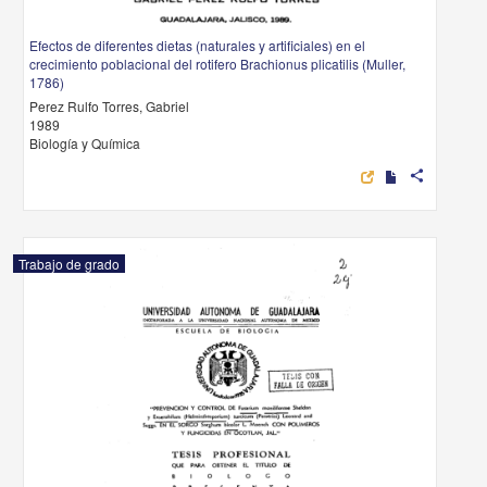
Efectos de diferentes dietas (naturales y artificiales) en el
crecimiento poblacional del rotifero Brachionus plicatilis (Muller,
1786)
Perez Rulfo Torres, Gabriel
1989
Biología y Química
share
Trabajo de grado