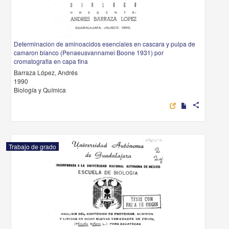
Determinacion de aminoacidos esenciales en cascara y pulpa de
camaron blanco (Penaeusvannamei Boone 1931) por
cromatografia en capa fina
Barraza López, Andrés
1990
Biología y Química
share
Trabajo de grado