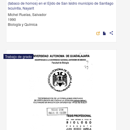
(tabaco de hornos) en el Ejido de San Isidro municipio de Santiago
Ixcuintla, Nayarit
Michel Ruelas, Salvador
1990
Biología y Química
share
Trabajo de grado