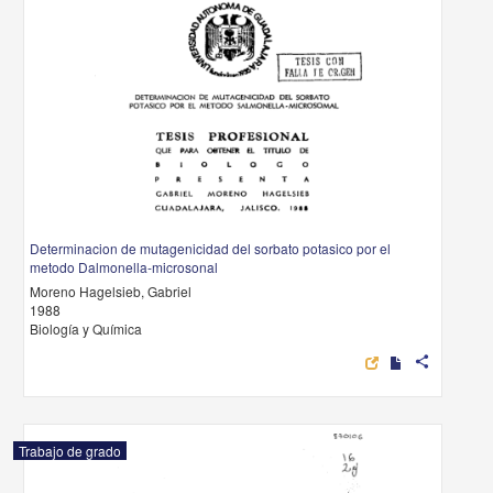
Determinacion de mutagenicidad del sorbato potasico por el
metodo Dalmonella-microsonal
Moreno Hagelsieb, Gabriel
1988
Biología y Química
share
Trabajo de grado