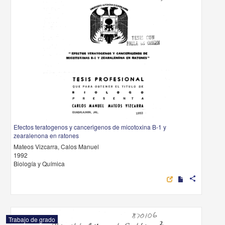
Efectos teratogenos y cancerigenos de micotoxina B-1 y
zearalenona en ratones
Mateos Vizcarra, Calos Manuel
1992
Biología y Química
share
Trabajo de grado