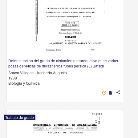
Determinacion del grado de aislamiento reproductivo entre varias
pozas geneticas de duraznero: Prunus persica (L) Batsch
Anaya Villegas, Humberto Augusto
1988
Biología y Química
share
Trabajo de grado